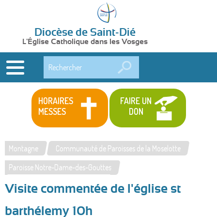
Diocèse de Saint-Dié
L'Église Catholique dans les Vosges
Rechercher
HORAIRES
FAIRE UN
MESSES
DON
Montagne
Communauté de Paroisses de la Moselotte
Vous
Paroisse Notre-Dame-des-Gouttes
êtes
Visite commentée de l'église st
ici
barthélemy 10h