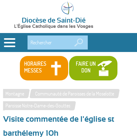
Diocèse de Saint-Dié
L'Église Catholique dans les Vosges
Rechercher
HORAIRES
FAIRE UN
MESSES
DON
Montagne
Communauté de Paroisses de la Moselotte
Vous
Paroisse Notre-Dame-des-Gouttes
êtes
Visite commentée de l'église st
ici
barthélemy 10h