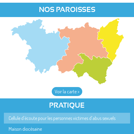
NOS PAROISSES
Voir la carte >
PRATIQUE
Cellule d'écoute pour les personnes victimes d'abus sexuels
Maison diocésaine