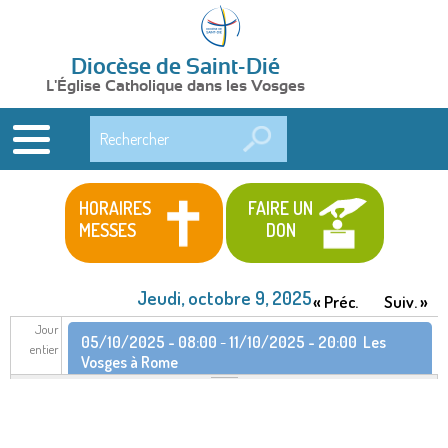
Diocèse de Saint-Dié
L'Église Catholique dans les Vosges
Rechercher
HORAIRES
FAIRE UN
MESSES
DON
Jeudi, octobre 9, 2025
« Préc.
Suiv. »
Jour
05/10/2025 - 08:00
-
11/10/2025 - 20:00
Les
entier
Vosges à Rome
05/10/2025 - 18:00
-
11/10/2025 - 11:00
Pèlerinage provincial à Rome