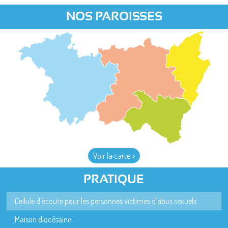
NOS PAROISSES
Voir la carte >
PRATIQUE
Cellule d'écoute pour les personnes victimes d'abus sexuels
Maison diocésaine