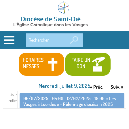
Diocèse de Saint-Dié
L'Église Catholique dans les Vosges
Rechercher
HORAIRES
FAIRE UN
MESSES
DON
Mercredi, juillet 9, 2025
« Préc.
Suiv. »
Jour
06/07/2025 - 04:00
-
12/07/2025 - 19:00
« Les
entier
Vosges à Lourdes » – Pèlerinage diocésain 2025