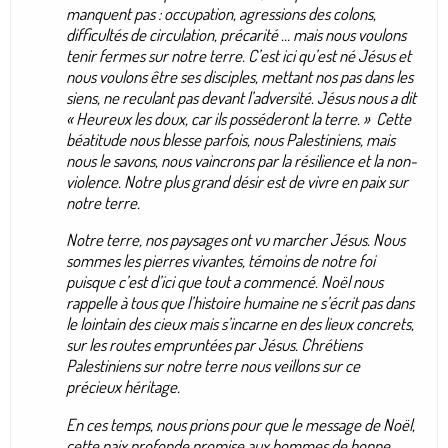
manquent pas : occupation, agressions des colons,
difficultés de circulation, précarité … mais nous voulons
tenir fermes sur notre terre. C’est ici qu’est né Jésus et
nous voulons être ses disciples, mettant nos pas dans les
siens, ne reculant pas devant l’adversité. Jésus nous a dit
« Heureux les doux, car ils posséderont la terre. » Cette
béatitude nous blesse parfois, nous Palestiniens, mais
nous le savons, nous vaincrons par la résilience et la non-
violence. Notre plus grand désir est de vivre en paix sur
notre terre.
Notre terre, nos paysages ont vu marcher Jésus. Nous
sommes les pierres vivantes, témoins de notre foi
puisque c’est d’ici que tout a commencé. Noël nous
rappelle à tous que l’histoire humaine ne s’écrit pas dans
le lointain des cieux mais s’incarne en des lieux concrets,
sur les routes empruntées par Jésus. Chrétiens
Palestiniens sur notre terre nous veillons sur ce
précieux héritage.
En ces temps, nous prions pour que le message de Noël,
cette paix profonde promise aux hommes de bonne