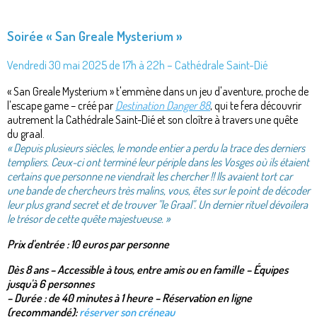
Soirée « San Greale Mysterium »
Vendredi 30 mai 2025 de 17h à 22h – Cathédrale Saint-Dié
« San Greale Mysterium » t'emmène dans un jeu d'aventure, proche de
l'escape game – créé par
Destination Danger 88
, qui te fera découvrir
autrement la Cathédrale Saint-Dié et son cloître à travers une quête
du graal.
« Depuis plusieurs siècles, le monde entier a perdu la trace des derniers
templiers. Ceux-ci ont terminé leur périple dans les Vosges où ils étaient
certains que personne ne viendrait les chercher !! Ils avaient tort car
une bande de chercheurs très malins, vous, êtes sur le point de décoder
leur plus grand secret et de trouver "le Graal". Un dernier rituel dévoilera
le trésor de cette quête majestueuse. »
Prix d'entrée : 10 euros par personne
Dès 8 ans – Accessible à tous, entre amis ou en famille – Équipes
jusqu'à 6 personnes
– Durée : de 40 minutes à 1 heure
–
Réservation en ligne
(recommandé):
réserver son créneau