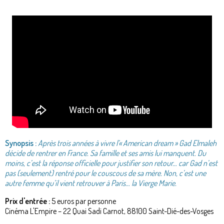
Synopsis :
Après trois années à vivre l’« American dream » Gad Elmaleh
décide de rentrer en France. Sa famille et ses amis lui manquent. Du
moins, c’est la réponse officielle pour justifier son retour… car Gad n’est
pas (seulement) rentré pour le couscous de sa mère. Non, c’est une
autre femme qu’il vient retrouver à Paris… la Vierge Marie.
Prix d'entrée :
5 euros par personne
Cinéma L'Empire – 22 Quai Sadi Carnot, 88100 Saint-Dié-des-Vosges