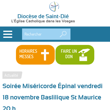
Diocèse de Saint-Dié
L'Église Catholique dans les Vosges
Rechercher
HORAIRES
FAIRE UN
MESSES
DON
Actualité
Vous
Soirée Miséricorde Épinal vendredi
êtes
ici
18 novembre Baslilique St Maurice
20 h