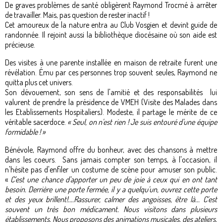
De graves problèmes de santé obligèrent Raymond Trocmé à arrêter
de travailler. Mais, pas question de rester inactif !
Cet amoureux de la nature entra au Club Vosgien et devint guide de
randonnée. Il rejoint aussi la bibliothèque diocésaine où son aide est
précieuse.
Des visites à une parente installée en maison de retraite furent une
révélation. Ému par ces personnes trop souvent seules, Raymond ne
quitta plus cet univers.
Son dévouement, son sens de l'amitié et des responsabilités lui
valurent de prendre la présidence de VMEH (Visite des Malades dans
les Etablissements Hospitaliers). Modeste, il partage le mérite de ce
véritable sacerdoce.
« Seul, on n'est rien ! Je suis entouré d'une équipe
formidable ! »
Bénévole, Raymond offre du bonheur, avec des chansons à mettre
dans les coeurs. Sans jamais compter son temps, à l'occasion, il
n'hésite pas d'enfiler un costume de scène pour amuser son public.
«
C'est une chance d'apporter un peu de joie à ceux qui en ont tant
besoin. Derrière une porte fermée, il y a quelqu'un, ouvrez cette porte
et des yeux brillent!....Rassurer, calmer des angoisses, être là... C'est
souvent un très bon médicament. Nous visitons dans plusieurs
établissements. Nous proposons des animations musicales, des ateliers,