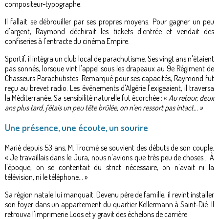
compositeur-typographe.
Il fallait se débrouiller par ses propres moyens. Pour gagner un peu
d'argent, Raymond déchirait les tickets d'entrée et vendait des
confiseries à l'entracte du cinéma Empire.
Sportif, il intégra un club local de parachutisme. Ses vingt ans n'étaient
pas sonnés, lorsque vint l'appel sous les drapeaux au 9e Régiment de
Chasseurs Parachutistes. Remarqué pour ses capacités, Raymond fut
reçu au brevet radio. Les événements d'Algérie l'exigeaient, il traversa
la Méditerranée. Sa sensibilité naturelle fut écorchée : «
Au retour, deux
ans plus tard, j'étais un peu tête brûlée, on n'en ressort pas intact... »
Une présence, une écoute, un sourire
Marié depuis 53 ans, M. Trocmé se souvient des débuts de son couple.
« Je travaillais dans le Jura, nous n'avions que très peu de choses... À
l'époque, on se contentait du strict nécessaire, on n'avait ni la
télévision, ni le téléphone... »
Sa région natale lui manquait. Devenu père de famille, il revint installer
son foyer dans un appartement du quartier Kellermann à Saint-Dié. Il
retrouva l'imprimerie Loos et y gravit des échelons de carrière.