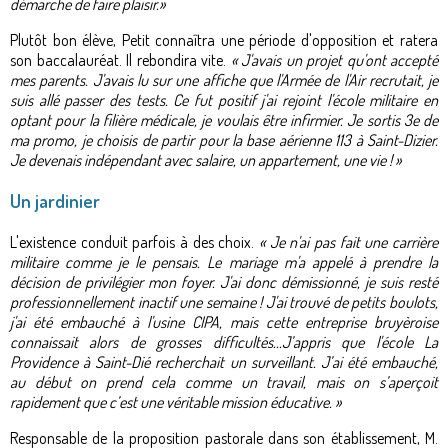
démarche de faire plaisir.»
Plutôt bon élève, Petit connaîtra une période d'opposition et ratera
son baccalauréat. Il rebondira vite.
« J'avais un projet qu'ont accepté
mes parents. J'avais lu sur une affiche que l'Armée de l'Air recrutait, je
suis allé passer des tests. Ce fut positif j'ai rejoint l'école militaire en
optant pour la filière médicale, je voulais être infirmier. Je sortis 3e de
ma promo, je choisis de partir pour la base aérienne 113 à Saint-Dizier.
Je devenais indépendant avec salaire, un appartement, une vie ! »
Un jardinier
L'existence conduit parfois à des choix.
« Je n'ai pas fait une carrière
militaire comme je le pensais. Le mariage m'a appelé à prendre la
décision de privilégier mon foyer. J'ai donc démissionné, je suis resté
professionnellement inactif une semaine ! J'ai trouvé de petits boulots,
j'ai été embauché à l'usine CIPA, mais cette entreprise bruyèroise
connaissait alors de grosses difficultés...J’appris que l'école La
Providence à Saint-Dié recherchait un surveillant. J’ai été embauché,
au début on prend cela comme un travail, mais on s’aperçoit
rapidement que c’est une véritable mission éducative. »
Responsable de la proposition pastorale dans son établissement, M.