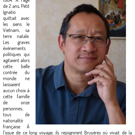
1964. À l'âge
de 2 ans, Petit
Ignatio
quittait avec
les siens le
Vietnam, sa
terre natale.
Les graves
évènements
politiques qui
agitaient alors
cette belle
contrée du
monde ne
laissaient
aucun choix à
cette famille
de onze
personnes,
tous de
nationalité
française. À
l'issue de ce long voyage, ils rejoignirent Bruyères où vivait de la