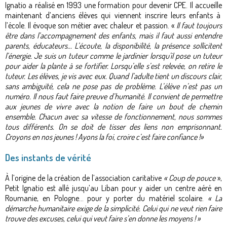
Ignatio a réalisé en 1993 une formation pour devenir CPE. Il accueille
maintenant d’anciens élèves qui viennent inscrire leurs enfants à
l’école. Il évoque son métier avec chaleur et passion. «
Il faut toujours
être dans l’accompagnement des enfants, mais il faut aussi entendre
parents, éducateurs... L’écoute, la disponibilité, la présence sollicitent
l’énergie. Je suis un tuteur comme le jardinier lorsqu'il pose un tuteur
pour aider la plante à se fortifier. Lorsqu’elle s’est relevée, on retire le
tuteur. Les élèves, je vis avec eux. Quand l’adulte tient un discours clair,
sans ambiguïté, cela ne pose pas de problème. L’élève n’est pas un
numéro. Il nous faut faire preuve d’humanité. Il convient de permettre
aux jeunes de vivre avec la notion de faire un bout de chemin
ensemble. Chacun avec sa vitesse de fonctionnement, nous sommes
tous différents. On se doit de tisser des liens non emprisonnant.
Croyons en nos jeunes ! Ayons la foi, croire c’est faire confiance !»
Des instants de vérité
À l’origine de la création de l’association caritative
« Coup de pouce
»,
Petit Ignatio est allé jusqu’au Liban pour y aider un centre aéré en
Roumanie, en Pologne… pour y porter du matériel scolaire.
« La
démarche humanitaire exige de la simplicité. Celui qui ne veut rien faire
trouve des excuses, celui qui veut faire s’en donne les moyens ! »