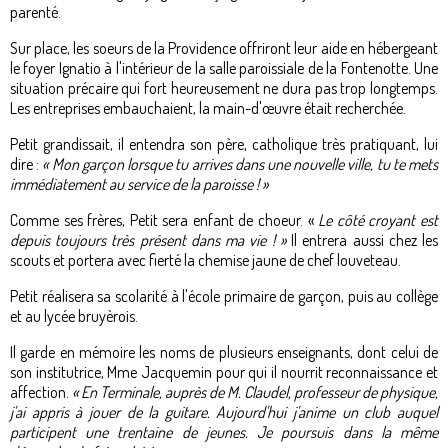
parenté.
Sur place, les soeurs de la Providence offriront leur aide en hébergeant
le foyer Ignatio à l'intérieur de la salle paroissiale de la Fontenotte. Une
situation précaire qui fort heureusement ne dura pas trop longtemps.
Les entreprises embauchaient, la main-d'œuvre était recherchée.
Petit grandissait, il entendra son père, catholique très pratiquant, lui
dire :
« Mon garçon lorsque tu arrives dans une nouvelle ville, tu te mets
immédiatement au service de la paroisse ! »
Comme ses frères, Petit sera enfant de choeur. «
Le côté croyant est
depuis toujours très présent dans ma vie ! »
Il entrera aussi chez les
scouts et portera avec fierté la chemise jaune de chef louveteau.
Petit réalisera sa scolarité à l'école primaire de garçon, puis au collège
et au lycée bruyèrois.
Il garde en mémoire les noms de plusieurs enseignants, dont celui de
son institutrice, Mme Jacquemin pour qui il nourrit reconnaissance et
affection.
« En Terminale, auprès de M. Claudel, professeur de physique,
j'ai appris à jouer de la guitare. Aujourd'hui j'anime un club auquel
participent une trentaine de jeunes. Je poursuis dans la même