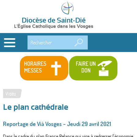
Diocèse de Saint-Dié
L'Église Catholique dans les Vosges
Rechercher
HORAIRES
FAIRE UN
MESSES
DON
Vidéo
Vous
Le plan cathédrale
êtes
ici
Reportage de Vià Vosges – Jeudi 29 avril 2021
Dans le cadre du plan France Relance qui vise à redresser l'économie,