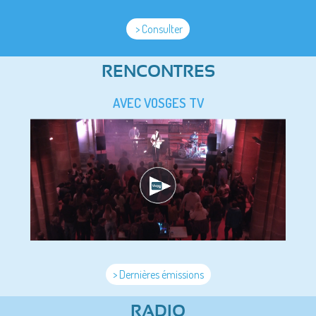
> Consulter
RENCONTRES
AVEC VOSGES TV
> Dernières émissions
RADIO