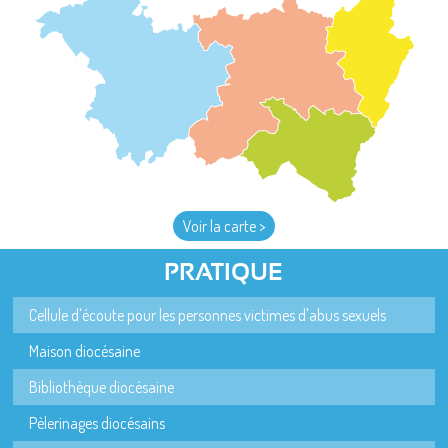
Voir la carte >
PRATIQUE
Cellule d'écoute pour les personnes victimes d'abus sexuels
Maison diocésaine
Bibliothèque diocésaine
Pèlerinages diocésains