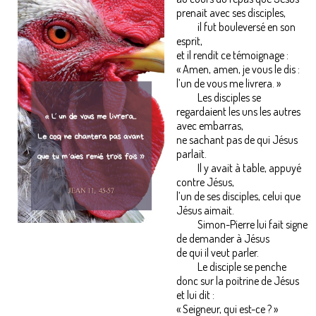
prenait avec ses disciples,
il fut bouleversé en son
esprit,
et il rendit ce témoignage :
« Amen, amen, je vous le dis :
l’un de vous me livrera. »
Les disciples se
regardaient les uns les autres
avec embarras,
ne sachant pas de qui Jésus
parlait.
Il y avait à table, appuyé
contre Jésus,
l’un de ses disciples, celui que
Jésus aimait.
Simon-Pierre lui fait signe
de demander à Jésus
de qui il veut parler.
Le disciple se penche
donc sur la poitrine de Jésus
et lui dit :
« Seigneur, qui est-ce ? »