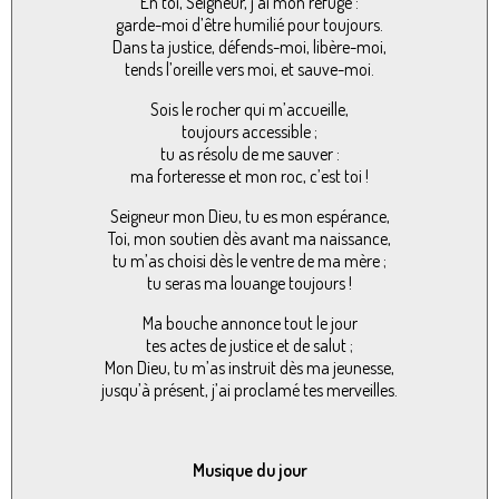
En toi, Seigneur, j’ai mon refuge :
garde-moi d’être humilié pour toujours.
Dans ta justice, défends-moi, libère-moi,
tends l’oreille vers moi, et sauve-moi.
Sois le rocher qui m’accueille,
toujours accessible ;
tu as résolu de me sauver :
ma forteresse et mon roc, c’est toi !
Seigneur mon Dieu, tu es mon espérance,
Toi, mon soutien dès avant ma naissance,
tu m’as choisi dès le ventre de ma mère ;
tu seras ma louange toujours !
Ma bouche annonce tout le jour
tes actes de justice et de salut ;
Mon Dieu, tu m’as instruit dès ma jeunesse,
jusqu’à présent, j’ai proclamé tes merveilles.
Musique du jour