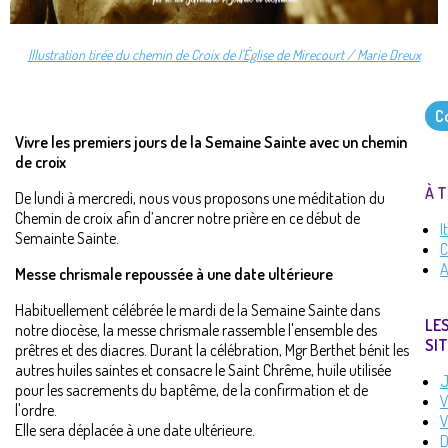
Illustration tirée du chemin de Croix de l'Église de Mirecourt / Marie Dreux
Co
Vivre les premiers jours de la Semaine Sainte avec un chemin
de croix
À T
De lundi à mercredi, nous vous proposons une méditation du
Chemin de croix afin d’ancrer notre prière en ce début de
I
Semainte Sainte.
C
A
Messe chrismale repoussée à une date ultérieure
Habituellement célébrée le mardi de la Semaine Sainte dans
LE
notre diocèse, la messe chrismale rassemble l'ensemble des
SIT
prêtres et des diacres. Durant la célébration, Mgr Berthet bénit les
autres huiles saintes et consacre le Saint Chrême, huile utilisée
J
pour les sacrements du baptême, de la confirmation et de
V
l'ordre.
V
Elle sera déplacée à une date ultérieure.
D