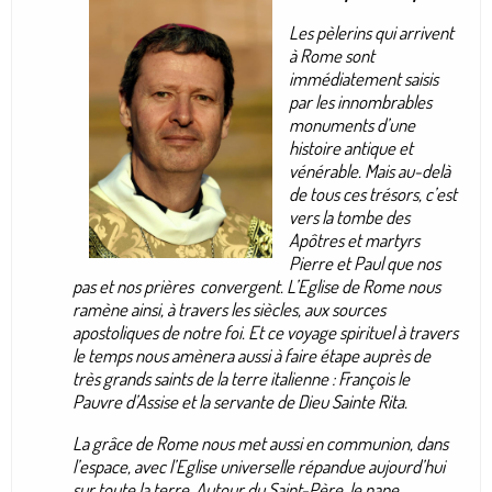
Les pèlerins qui arrivent
à Rome sont
immédiatement saisis
par les innombrables
monuments d’une
histoire antique et
vénérable. Mais au-delà
de tous ces trésors, c’est
vers la tombe des
Apôtres et martyrs
Pierre et Paul que nos
pas et nos prières convergent. L’Eglise de Rome nous
ramène ainsi, à travers les siècles, aux sources
apostoliques de notre foi. Et ce voyage spirituel à travers
le temps nous amènera aussi à faire étape auprès de
très grands saints de la terre italienne : François le
Pauvre d’Assise et la servante de Dieu Sainte Rita.
La grâce de Rome nous met aussi en communion, dans
l’espace, avec l’Eglise universelle répandue aujourd’hui
sur toute la terre. Autour du Saint-Père, le pape