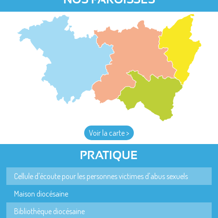
NOS PAROISSES
Voir la carte >
PRATIQUE
Cellule d'écoute pour les personnes victimes d'abus sexuels
Maison diocésaine
Bibliothèque diocésaine