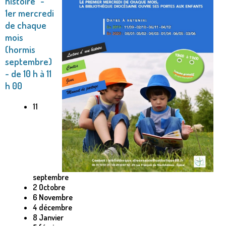
histoire" -
1er mercredi
de chaque
mois
(hormis
septembre)
- de 10 h à 11
h 00
11
septembre
2 Octobre
6 Novembre
4 décembre
8 Janvier