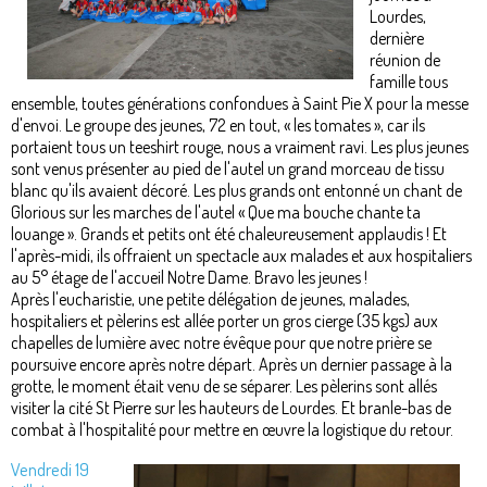
Lourdes,
dernière
réunion de
famille tous
ensemble, toutes générations confondues à Saint Pie X pour la messe
d'envoi. Le groupe des jeunes, 72 en tout, « les tomates », car ils
portaient tous un teeshirt rouge, nous a vraiment ravi. Les plus jeunes
sont venus présenter au pied de l'autel un grand morceau de tissu
blanc qu'ils avaient décoré. Les plus grands ont entonné un chant de
Glorious sur les marches de l'autel « Que ma bouche chante ta
louange ». Grands et petits ont été chaleureusement applaudis ! Et
l'après-midi, ils offraient un spectacle aux malades et aux hospitaliers
au 5° étage de l'accueil Notre Dame. Bravo les jeunes !
Après l'eucharistie, une petite délégation de jeunes, malades,
hospitaliers et pèlerins est allée porter un gros cierge (35 kgs) aux
chapelles de lumière avec notre évêque pour que notre prière se
poursuive encore après notre départ. Après un dernier passage à la
grotte, le moment était venu de se séparer. Les pèlerins sont allés
visiter la cité St Pierre sur les hauteurs de Lourdes. Et branle-bas de
combat à l'hospitalité pour mettre en œuvre la logistique du retour.
Vendredi 19