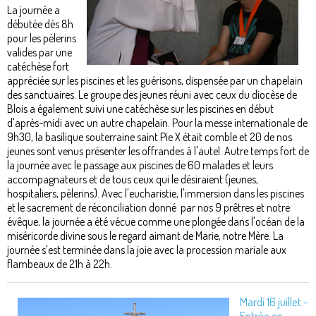
La journée a
débutée dès 8h
pour les pèlerins
valides par une
catéchèse fort
appréciée sur les piscines et les guérisons, dispensée par un chapelain
des sanctuaires. Le groupe des jeunes réuni avec ceux du diocèse de
Blois a également suivi une catéchèse sur les piscines en début
d'après-midi avec un autre chapelain. Pour la messe internationale de
9h30, la basilique souterraine saint Pie X était comble et 20 de nos
jeunes sont venus présenter les offrandes à l'autel. Autre temps fort de
la journée avec le passage aux piscines de 60 malades et leurs
accompagnateurs et de tous ceux qui le désiraient (jeunes,
hospitaliers, pèlerins). Avec l'eucharistie, l'immersion dans les piscines
et le sacrement de réconciliation donné par nos 9 prêtres et notre
évêque, la journée a été vécue comme une plongée dans l'océan de la
miséricorde divine sous le regard aimant de Marie, notre Mère. La
journée s'est terminée dans la joie avec la procession mariale aux
flambeaux de 21h à 22h.
Mardi 16 juillet -
Entrée en