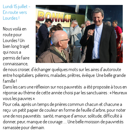
Lundi 15 juillet -
En route vers
Lourdes !
Nous voilà en
route pour
Lourdes ! Un
bien long trajet
qui nous a
permis de faire
connaissance,
de nous croiser, d'échanger quelques mots sur les aires d'autoroute
entre hospitaliers, pèlerins, malades, prêtres, évêque. Une belle grande
famille !
Dans les cars une réflexion sur nos pauvretés a été proposée à tous en
réponse au thème de cette année choisi par les sanctuaires : « Heureux
vous les pauvres ».
Pour cela, après un temps de prières commun chacun et chacune a
reçu un petit papier de couleur en forme de feuille d'arbre, pour noter
une de nos pauvretés : santé, manque d'amour, solitude, difficulté à
donner, peur, manque de courage .... Une belle moisson de pauvretés
ramassée pour demain.