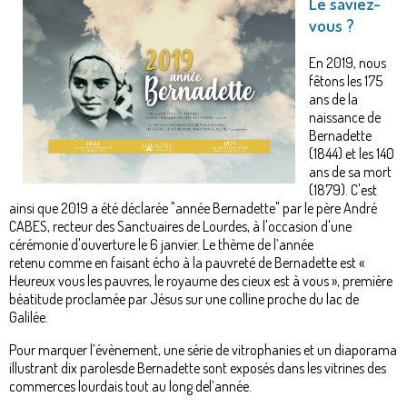
Le saviez-
vous ?
En 2019, nous
fêtons les 175
ans de la
naissance de
Bernadette
(1844) et les 140
ans de sa mort
(1879). C'est
ainsi que 2019 a été déclarée "année Bernadette" par le père André
CABES, recteur des Sanctuaires de Lourdes, à l'occasion d'une
cérémonie d'ouverture le 6 janvier. Le thème de l’année
retenu comme en faisant écho à la pauvreté de Bernadette est «
Heureux vous les pauvres, le royaume des cieux est à vous », première
béatitude proclamée par Jésus sur une colline proche du lac de
Galilée.
Pour marquer l’évènement, une série de vitrophanies et un diaporama
illustrant dix parolesde Bernadette sont exposés dans les vitrines des
commerces lourdais tout au long del’année.