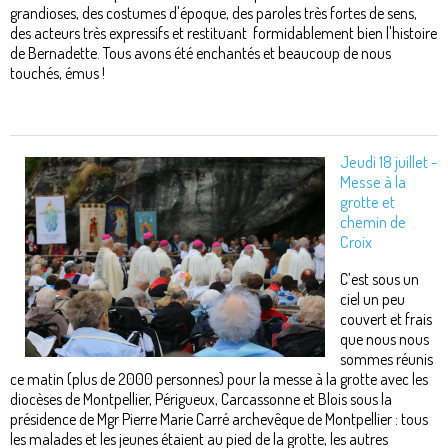
grandioses, des costumes d'époque, des paroles très fortes de sens,
des acteurs très expressifs et restituant formidablement bien l'histoire
de Bernadette. Tous avons été enchantés et beaucoup de nous
touchés, émus !
Jeudi 18 juillet -
Messe à la
grotte et
chemin de
Croix
C’est sous un
ciel un peu
couvert et frais
que nous nous
sommes réunis
ce matin (plus de 2000 personnes) pour la messe à la grotte avec les
diocèses de Montpellier, Périgueux, Carcassonne et Blois sous la
présidence de Mgr Pierre Marie Carré archevêque de Montpellier : tous
les malades et les jeunes étaient au pied de la grotte, les autres