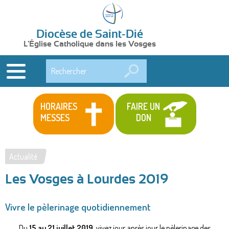
Diocèse de Saint-Dié
L'Église Catholique dans les Vosges
Rechercher
HORAIRES
FAIRE UN
MESSES
DON
Actualité
Vous
Les Vosges à Lourdes 2019
êtes
ici
Vivre le pèlerinage quotidiennement
Du
15 au 21 juillet 2019
, vivez jour après jour le pèlerinage des