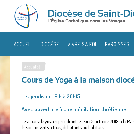
Diocèse de Saint-Di
L'Église Catholique dans les Vosges
ACCUEIL
DIOCÈSE
VIVRE SA FOI
PAROISSES
Actualité
Vous
Cours de Yoga à la maison dioc
êtes
ici
Les jeudis de 19 h à 20h15
Avec ouverture à une méditation chrétienne
Les cours de yoga reprendront le jeudi 3 octobre 2019 à la Ma
Ils sont ouverts à tous, débutants ou habitués.