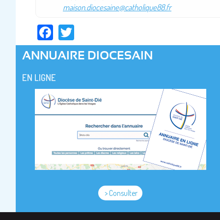
maison.diocesaine@catholique88.fr
Facebook
Twitter
ANNUAIRE DIOCESAIN
EN LIGNE
> Consulter