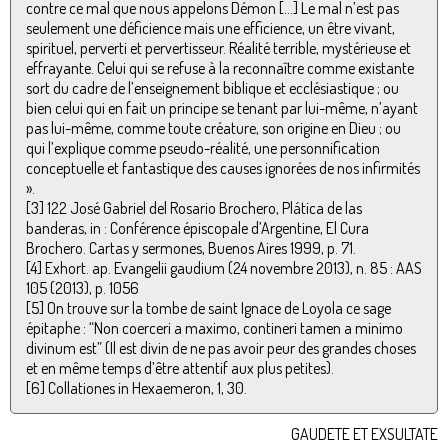
contre ce mal que nous appelons Démon […] Le mal n’est pas
seulement une déficience mais une efficience, un être vivant,
spirituel, perverti et pervertisseur. Réalité terrible, mystérieuse et
effrayante. Celui qui se refuse à la reconnaître comme existante
sort du cadre de l’enseignement biblique et ecclésiastique ; ou
bien celui qui en fait un principe se tenant par lui-même, n’ayant
pas lui-même, comme toute créature, son origine en Dieu ; ou
qui l’explique comme pseudo-réalité, une personnification
conceptuelle et fantastique des causes ignorées de nos infirmités
».
[3] 122 José Gabriel del Rosario Brochero, Plática de las
banderas, in : Conférence épiscopale d’Argentine, El Cura
Brochero. Cartas y sermones, Buenos Aires 1999, p. 71.
[4] Exhort. ap. Evangelii gaudium (24 novembre 2013), n. 85 : AAS
105 (2013), p. 1056
[5] On trouve sur la tombe de saint Ignace de Loyola ce sage
épitaphe : “Non coerceri a maximo, contineri tamen a minimo
divinum est” (Il est divin de ne pas avoir peur des grandes choses
et en même temps d’être attentif aux plus petites).
[6] Collationes in Hexaemeron, 1, 30.
GAUDETE ET EXSULTATE