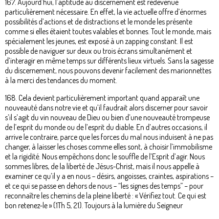
167. Aujourd’hui, l’aptitude au discernement est redevenue
particulièrement nécessaire. En effet, la vie actuelle offre d’énormes
possibilités d’actions et de distractions et le monde les présente
comme si elles étaient toutes valables et bonnes. Tout le monde, mais
spécialement les jeunes, est exposé à un zapping constant. Il est
possible de naviguer sur deux ou trois écrans simultanément et
d’interagir en même temps sur différents lieux virtuels. Sans la sagesse
du discernement, nous pouvons devenir facilement des marionnettes
à la merci des tendances du moment.
168. Cela devient particulièrement important quand apparaît une
nouveauté dans notre vie et qu’il faudrait alors discerner pour savoir
s’il s’agit du vin nouveau de Dieu ou bien d’une nouveauté trompeuse
de l’esprit du monde ou de l’esprit du diable. En d’autres occasions, il
arrive le contraire, parce que les forces du mal nous induisent à ne pas
changer, à laisser les choses comme elles sont, à choisir l’immobilisme
et la rigidité. Nous empêchons donc le souffle de l’Esprit d’agir. Nous
sommes libres, de la liberté de Jésus-Christ, mais il nous appelle à
examiner ce qu’il y a en nous – désirs, angoisses, craintes, aspirations –
et ce qui se passe en dehors de nous – “les signes des temps” – pour
reconnaître les chemins de la pleine liberté : « Vérifiez tout. Ce qui est
bon retenez-le » (1Th 5, 21). Toujours à la lumière du Seigneur