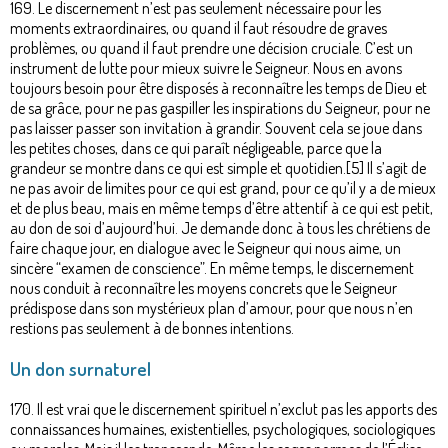
169. Le discernement n’est pas seulement nécessaire pour les
moments extraordinaires, ou quand il faut résoudre de graves
problèmes, ou quand il faut prendre une décision cruciale. C’est un
instrument de lutte pour mieux suivre le Seigneur. Nous en avons
toujours besoin pour être disposés à reconnaître les temps de Dieu et
de sa grâce, pour ne pas gaspiller les inspirations du Seigneur, pour ne
pas laisser passer son invitation à grandir. Souvent cela se joue dans
les petites choses, dans ce qui paraît négligeable, parce que la
grandeur se montre dans ce qui est simple et quotidien.[5] Il s’agit de
ne pas avoir de limites pour ce qui est grand, pour ce qu’il y a de mieux
et de plus beau, mais en même temps d’être attentif à ce qui est petit,
au don de soi d’aujourd’hui. Je demande donc à tous les chrétiens de
faire chaque jour, en dialogue avec le Seigneur qui nous aime, un
sincère “examen de conscience”. En même temps, le discernement
nous conduit à reconnaître les moyens concrets que le Seigneur
prédispose dans son mystérieux plan d’amour, pour que nous n’en
restions pas seulement à de bonnes intentions.
Un don surnaturel
170. Il est vrai que le discernement spirituel n’exclut pas les apports des
connaissances humaines, existentielles, psychologiques, sociologiques