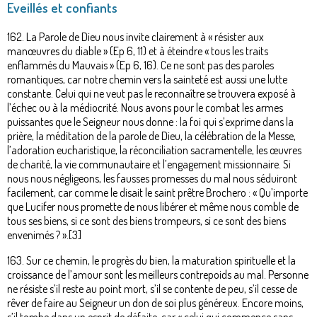
Eveillés et confiants
162. La Parole de Dieu nous invite clairement à « résister aux
manœuvres du diable » (Ep 6, 11) et à éteindre « tous les traits
enflammés du Mauvais » (Ep 6, 16). Ce ne sont pas des paroles
romantiques, car notre chemin vers la sainteté est aussi une lutte
constante. Celui qui ne veut pas le reconnaître se trouvera exposé à
l’échec ou à la médiocrité. Nous avons pour le combat les armes
puissantes que le Seigneur nous donne : la foi qui s’exprime dans la
prière, la méditation de la parole de Dieu, la célébration de la Messe,
l’adoration eucharistique, la réconciliation sacramentelle, les œuvres
de charité, la vie communautaire et l’engagement missionnaire. Si
nous nous négligeons, les fausses promesses du mal nous séduiront
facilement, car comme le disait le saint prêtre Brochero : « Qu’importe
que Lucifer nous promette de nous libérer et même nous comble de
tous ses biens, si ce sont des biens trompeurs, si ce sont des biens
envenimés ? ».[3]
163. Sur ce chemin, le progrès du bien, la maturation spirituelle et la
croissance de l’amour sont les meilleurs contrepoids au mal. Personne
ne résiste s’il reste au point mort, s’il se contente de peu, s’il cesse de
rêver de faire au Seigneur un don de soi plus généreux. Encore moins,
s’il tombe dans un esprit de défaite, car « celui qui commence sans