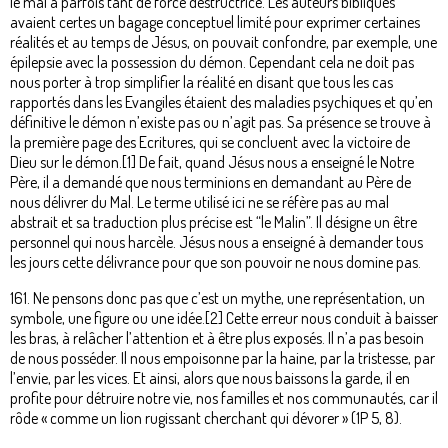
le mal a parfois tant de force destructrice. Les auteurs bibliques
avaient certes un bagage conceptuel limité pour exprimer certaines
réalités et au temps de Jésus, on pouvait confondre, par exemple, une
épilepsie avec la possession du démon. Cependant cela ne doit pas
nous porter à trop simplifier la réalité en disant que tous les cas
rapportés dans les Evangiles étaient des maladies psychiques et qu’en
définitive le démon n’existe pas ou n’agit pas. Sa présence se trouve à
la première page des Ecritures, qui se concluent avec la victoire de
Dieu sur le démon.[1] De fait, quand Jésus nous a enseigné le Notre
Père, il a demandé que nous terminions en demandant au Père de
nous délivrer du Mal. Le terme utilisé ici ne se réfère pas au mal
abstrait et sa traduction plus précise est “le Malin”. Il désigne un être
personnel qui nous harcèle. Jésus nous a enseigné à demander tous
les jours cette délivrance pour que son pouvoir ne nous domine pas.
161. Ne pensons donc pas que c’est un mythe, une représentation, un
symbole, une figure ou une idée.[2] Cette erreur nous conduit à baisser
les bras, à relâcher l’attention et à être plus exposés. Il n’a pas besoin
de nous posséder. Il nous empoisonne par la haine, par la tristesse, par
l’envie, par les vices. Et ainsi, alors que nous baissons la garde, il en
profite pour détruire notre vie, nos familles et nos communautés, car il
rôde « comme un lion rugissant cherchant qui dévorer » (1P 5, 8).