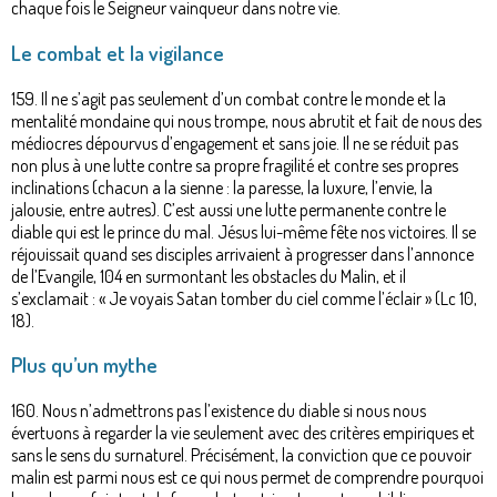
chaque fois le Seigneur vainqueur dans notre vie.
Le combat et la vigilance
159. Il ne s’agit pas seulement d’un combat contre le monde et la
mentalité mondaine qui nous trompe, nous abrutit et fait de nous des
médiocres dépourvus d’engagement et sans joie. Il ne se réduit pas
non plus à une lutte contre sa propre fragilité et contre ses propres
inclinations (chacun a la sienne : la paresse, la luxure, l’envie, la
jalousie, entre autres). C’est aussi une lutte permanente contre le
diable qui est le prince du mal. Jésus lui-même fête nos victoires. Il se
réjouissait quand ses disciples arrivaient à progresser dans l’annonce
de l’Evangile, 104 en surmontant les obstacles du Malin, et il
s’exclamait : « Je voyais Satan tomber du ciel comme l’éclair » (Lc 10,
18).
Plus qu’un mythe
160. Nous n’admettrons pas l’existence du diable si nous nous
évertuons à regarder la vie seulement avec des critères empiriques et
sans le sens du surnaturel. Précisément, la conviction que ce pouvoir
malin est parmi nous est ce qui nous permet de comprendre pourquoi