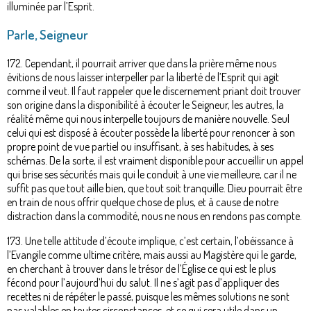
illuminée par l’Esprit.
Parle, Seigneur
172. Cependant, il pourrait arriver que dans la prière même nous
évitions de nous laisser interpeller par la liberté de l’Esprit qui agit
comme il veut. Il faut rappeler que le discernement priant doit trouver
son origine dans la disponibilité à écouter le Seigneur, les autres, la
réalité même qui nous interpelle toujours de manière nouvelle. Seul
celui qui est disposé à écouter possède la liberté pour renoncer à son
propre point de vue partiel ou insuffisant, à ses habitudes, à ses
schémas. De la sorte, il est vraiment disponible pour accueillir un appel
qui brise ses sécurités mais qui le conduit à une vie meilleure, car il ne
suffit pas que tout aille bien, que tout soit tranquille. Dieu pourrait être
en train de nous offrir quelque chose de plus, et à cause de notre
distraction dans la commodité, nous ne nous en rendons pas compte.
173. Une telle attitude d’écoute implique, c’est certain, l’obéissance à
l’Evangile comme ultime critère, mais aussi au Magistère qui le garde,
en cherchant à trouver dans le trésor de l’Église ce qui est le plus
fécond pour l’aujourd’hui du salut. Il ne s’agit pas d’appliquer des
recettes ni de répéter le passé, puisque les mêmes solutions ne sont
pas valables en toutes circonstances, et ce qui sera utile dans un