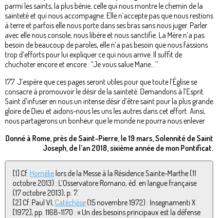
parmi les saints, la plus bénie, celle qui nous montre le chemin de la
sainteté et qui nous accompagne. Elle n’accepte pas que nous restions
à terre et parfois elle nous porte dans ses bras sans nous juger. Parler
avec elle nous console, nous libère et nous sanctifie. La Mère n’a pas
besoin de beaucoup de paroles, elle n’a pas besoin que nous fassions
trop d’efforts pour lui expliquer ce qui nous arrive. Il suffit de
chuchoter encore et encore : “Je vous salue Marie…’’.
177. J’espère que ces pages seront utiles pour que toute l’Église se
consacre à promouvoir le désir de la sainteté. Demandons à l’Esprit
Saint d’infuser en nous un intense désir d’être saint pour la plus grande
gloire de Dieu et aidons-nous les uns les autres dans cet effort. Ainsi,
nous partagerons un bonheur que le monde ne pourra nous enlever.
Donné à Rome, près de Saint-Pierre, le 19 mars, Solennité de Saint
Joseph, de l’an 2018, sixième année de mon Pontificat.
[1] Cf.
Homélie
lors de la Messe à la Résidence Sainte-Marthe (11
octobre 2013) : L’Osservatore Romano, éd. en langue française
(17 octobre 2013), p. 7.
[2] Cf. Paul VI,
Catéchèse
(15 novembre 1972) : Insegnamenti X
[1972], pp. 1168-1170 : « Un des besoins principaux est la défense