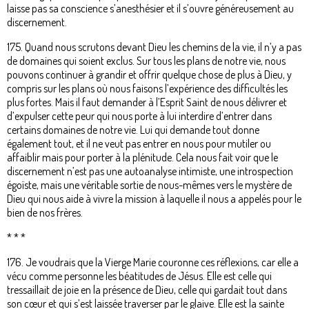
laisse pas sa conscience s’anesthésier et il s’ouvre généreusement au
discernement.
175. Quand nous scrutons devant Dieu les chemins de la vie, il n’y a pas
de domaines qui soient exclus. Sur tous les plans de notre vie, nous
pouvons continuer à grandir et offrir quelque chose de plus à Dieu, y
compris sur les plans où nous faisons l’expérience des difficultés les
plus fortes. Mais il faut demander à l’Esprit Saint de nous délivrer et
d’expulser cette peur qui nous porte à lui interdire d’entrer dans
certains domaines de notre vie. Lui qui demande tout donne
également tout, et il ne veut pas entrer en nous pour mutiler ou
affaiblir mais pour porter à la plénitude. Cela nous fait voir que le
discernement n’est pas une autoanalyse intimiste, une introspection
égoïste, mais une véritable sortie de nous-mêmes vers le mystère de
Dieu qui nous aide à vivre la mission à laquelle il nous a appelés pour le
bien de nos frères.
* * *
176. Je voudrais que la Vierge Marie couronne ces réflexions, car elle a
vécu comme personne les béatitudes de Jésus. Elle est celle qui
tressaillait de joie en la présence de Dieu, celle qui gardait tout dans
son cœur et qui s’est laissée traverser par le glaive. Elle est la sainte