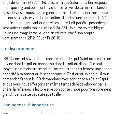
ange de lumière » (2Co 11, 14). C’est ainsi que Salomon a fini ses jours,
alors que le grand pécheur David sut se relever de sa misère. Dans un
épisode, Jésus nous met en garde contre cette tentation trompeuse
qui nous fait glisser vers la corruption : il parle d’une personne libérée
du démon qui, pensant que sa vie est pure, finit par être possédée par
sept autres esprits malins (cf. Lc 11, 24-26). Un autre texte biblique
utilise une image forte : « Le chien est retourné à son propre
vomissement » (2P 2, 22 ; cf. Pr 26, 11).
Le discernement
166. Comment savoir si une chose vient de l’Esprit Saint ou si elle a son
origine dans l’esprit du monde ou dans l’esprit du diable ? Le seul
moyen, c’est le discernement qui ne requiert pas seulement une bonne
capacité à raisonner ou le sens commun. C’est aussi un don qu’il faut
demander. Si nous le 109 demandons avec confiance au Saint Esprit,
et que nous nous efforçons en même temps de le développer par la
prière, la réflexion, la lecture et le bon conseil, nous pourrons sûrement
grandir dans cette capacité spirituelle.
Une nécessité impérieuse