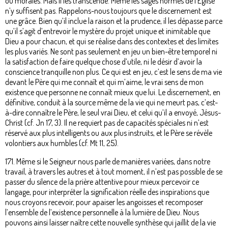
ou morales. Mais il les transcende. Même les sages normes de l’Église
n’y suffisent pas. Rappelons-nous toujours que le discernement est
une grâce. Bien qu’il inclue la raison et la prudence, il les dépasse parce
qu’il s’agit d’entrevoir le mystère du projet unique et inimitable que
Dieu a pour chacun, et qui se réalise dans des contextes et des limites
les plus variés. Ne sont pas seulement en jeu un bien-être temporel ni
la satisfaction de faire quelque chose d’utile, ni le désir d’avoir la
conscience tranquille non plus. Ce qui est en jeu, c’est le sens de ma vie
devant le Père qui me connaît et qui m’aime, le vrai sens de mon
existence que personne ne connaît mieux que lui. Le discernement, en
définitive, conduit à la source même de la vie qui ne meurt pas, c’est-
à-dire connaître le Père, le seul vrai Dieu, et celui qu’il a envoyé, Jésus-
Christ (cf. Jn 17, 3). Il ne requiert pas de capacités spéciales ni n’est
réservé aux plus intelligents ou aux plus instruits, et le Père se révèle
volontiers aux humbles (cf. Mt 11, 25).
171. Même si le Seigneur nous parle de manières variées, dans notre
travail, à travers les autres et à tout moment, il n’est pas possible de se
passer du silence de la prière attentive pour mieux percevoir ce
langage, pour interpréter la signification réelle des inspirations que
nous croyons recevoir, pour apaiser les angoisses et recomposer
l’ensemble de l’existence personnelle à la lumière de Dieu. Nous
pouvons ainsi laisser naître cette nouvelle synthèse qui jaillit de la vie