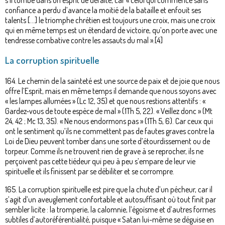
confiance a perdu d’avance la moitié de la bataille et enfouit ses
talents […] le triomphe chrétien est toujours une croix, mais une croix
qui en même temps est un étendard de victoire, qu’on porte avec une
tendresse combative contre les assauts du mal ».[4]
La corruption spirituelle
164. Le chemin de la sainteté est une source de paix et de joie que nous
offre l’Esprit, mais en même temps il demande que nous soyons avec
« les lampes allumées » (Lc 12, 35) et que nous restions attentifs : «
Gardez-vous de toute espèce de mal » (1Th 5, 22). « Veillez donc » (Mt
24, 42 ; Mc 13, 35). « Ne nous endormons pas » (1Th 5, 6). Car ceux qui
ont le sentiment qu’ils ne commettent pas de fautes graves contre la
Loi de Dieu peuvent tomber dans une sorte d’étourdissement ou de
torpeur. Comme ils ne trouvent rien de grave à se reprocher, ils ne
perçoivent pas cette tiédeur qui peu à peu s’empare de leur vie
spirituelle et ils finissent par se débiliter et se corrompre.
165. La corruption spirituelle est pire que la chute d’un pécheur, car il
s’agit d’un aveuglement confortable et autosuffisant où tout finit par
sembler licite : la tromperie, la calomnie, l’égoïsme et d’autres formes
subtiles d’autoréférentialité, puisque « Satan lui-même se déguise en