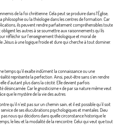
ennemis de la foi chrétienne. Cela peut se produire dans l’Église,
la philosophie ou la théologie dans les centres de formation. Car
explications, ils peuvent rendre parfaitement compréhensibles toute
s et obligent les autres à se soumettre aux raisonnements qu’ils
pour réfléchir sur l’enseignement théologique et moral de
 de Jésus à une logique froide et dure qui cherche à tout dominer.
ême temps qu’il exalte indûment la connaissance ou une
éalité représente la perfection. Ainsi, peut-être sans s’en rendre
lle d’autant plus dans la cécité. Elle devient parfois
ité désincarnée. Car le gnosticisme « de par sa nature même veut
âce que le mystère de la vie des autres.
re qu’il n’est pas sur un chemin sain, et il est possible qu’il soit
au service de ses élucubrations psychologiques et mentales. Dieu
st pas nous qui décidons dans quelle circonstance historique le
mps, le lieu et la modalité de la rencontre. Celui qui veut que tout
.