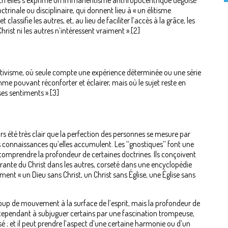
. En elles s’exprime un immanentisme anthropocentrique déguisé
trinale ou disciplinaire, qui donnent lieu à « un élitisme
 classifie les autres, et, au lieu de faciliter l’accès à la grâce, les
hrist ni les autres n’intéressent vraiment ».[2]
ctivisme, où seule compte une expérience déterminée ou une série
e pouvant réconforter et éclairer, mais où le sujet reste en
es sentiments ».[3]
jours été très clair que la perfection des personnes se mesure par
s connaissances qu’elles accumulent. Les ‘‘gnostiques’’ font une
à comprendre la profondeur de certaines doctrines. Ils conçoivent
frante du Christ dans les autres, corseté dans une encyclopédie
ment « un Dieu sans Christ, un Christ sans Église, une Église sans
aucoup de mouvement à la surface de l’esprit, mais la profondeur de
e cependant à subjuguer certains par une fascination trompeuse,
sé ; et il peut prendre l’aspect d’une certaine harmonie ou d’un