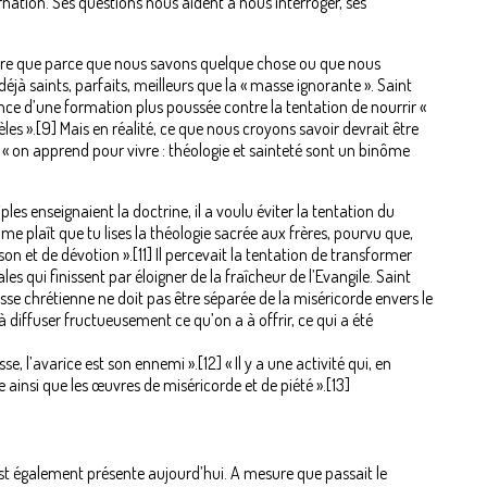
arnation. Ses questions nous aident à nous interroger, ses
oire que parce que nous savons quelque chose ou que nous
jà saints, parfaits, meilleurs que la « masse ignorante ». Saint
ance d’une formation plus poussée contre la tentation de nourrir «
les ».[9] Mais en réalité, ce que nous croyons savoir devrait être
« on apprend pour vivre : théologie et sainteté sont un binôme
les enseignaient la doctrine, il a voulu éviter la tentation du
l me plaît que tu lises la théologie sacrée aux frères, pourvu que,
ison et de dévotion ».[11] Il percevait la tentation de transformer
 qui finissent par éloigner de la fraîcheur de l’Evangile. Saint
sse chrétienne ne doit pas être séparée de la miséricorde envers le
à diffuser fructueusement ce qu’on a à offrir, ce qui a été
 l’avarice est son ennemi ».[12] « Il y a une activité qui, en
 ainsi que les œuvres de miséricorde et de piété ».[13]
 est également présente aujourd’hui. A mesure que passait le