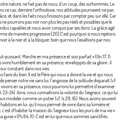
notre nature, ne fait pas de nous, d’un coup, des surhommes. Le
 ce cas, derrière l’orthodoxie, nos attitudes pourraient ne pas
ce, et dans les faits nous finissons par compter peu sur elle. Car
 ne pourrons pas voir non plus les pas réels et possibles que le
dus capables et nous avoir conquis par ses dons. La grâce agit
orme de manière progressive.[20] C’est pourquoi si nous rejetons
iver à la nier et à la bloquer, bien que nous l’exaltions par nos
out-puissant. Marche en ma présence et sois parfait » (Gn 17, 1).
 vivre humblement en sa présence, enveloppés de sa gloire ; il
our constant dans nos vies.
 faire du bien. Il est le Père qui nous a donné la vie et qui nous
penser notre vie sans lui, l’angoisse de la solitude disparaît (cf.
us vivons en sa présence, nous pourrons lui permettre d’examiner
9, 23-24). Ainsi, nous connaîtrons la volonté du Seigneur, ce qui lui
ns nous modeler comme un potier (cf. Is 29, 16). Nous avons souvent
 habitons en lui, qu’il nous permet de vivre dans sa lumière et
, c’est d’habiter la maison du Seigneur tous les jours de ma vie »
ma guise » (Ps 84, 11). C’est en lui que nous sommes sanctifiés.