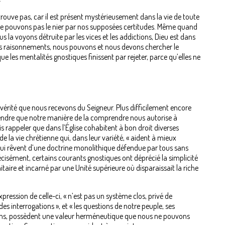
trouve pas, car il est présent mystérieusement dans la vie de toute
 ne pouvons pas le nier par nos supposées certitudes. Même quand
la voyons détruite par les vices et les addictions, Dieu est dans
 nos raisonnements, nous pouvons et nous devons chercher le
e les mentalités gnostiques finissent par rejeter, parce qu’elles ne
rité que nous recevons du Seigneur. Plus difficilement encore
endre que notre manière de la comprendre nous autorise à
is rappeler que dans l’Église cohabitent à bon droit diverses
 la vie chrétienne qui, dans leur variété, « aident à mieux
ux qui rêvent d’une doctrine monolithique défendue par tous sans
cisément, certains courants gnostiques ont déprécié la simplicité
nitaire et incarné par une Unité supérieure où disparaissait la riche
pression de celle-ci, « n’est pas un système clos, privé de
 interrogations », et « les questions de notre peuple, ses
tions, possèdent une valeur herméneutique que nous ne pouvons