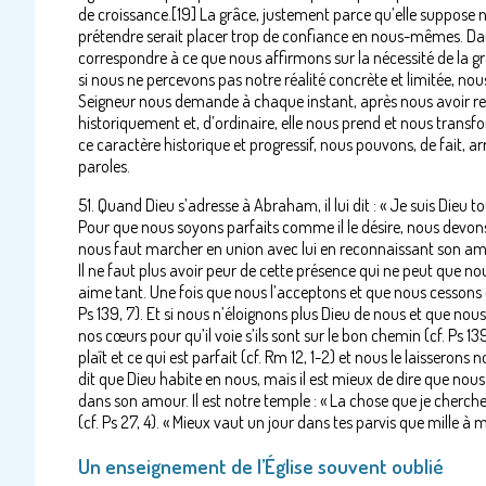
de croissance.[19] La grâce, justement parce qu’elle suppose 
prétendre serait placer trop de confiance en nous-mêmes. Dans
correspondre à ce que nous affirmons sur la nécessité de la grâ
si nous ne percevons pas notre réalité concrète et limitée, nous
Seigneur nous demande à chaque instant, après nous avoir ren
historiquement et, d’ordinaire, elle nous prend et nous transf
ce caractère historique et progressif, nous pouvons, de fait, arr
paroles.
51. Quand Dieu s’adresse à Abraham, il lui dit : « Je suis Dieu t
Pour que nous soyons parfaits comme il le désire, nous devons
nous faut marcher en union avec lui en reconnaissant son am
Il ne faut plus avoir peur de cette présence qui ne peut que nous
aime tant. Une fois que nous l’acceptons et que nous cessons de 
Ps 139, 7). Et si nous n’éloignons plus Dieu de nous et que no
nos cœurs pour qu’il voie s’ils sont sur le bon chemin (cf. Ps 13
plaît et ce qui est parfait (cf. Rm 12, 1-2) et nous le laissero
dit que Dieu habite en nous, mais il est mieux de dire que nous
dans son amour. Il est notre temple : « La chose que je cherche
(cf. Ps 27, 4). « Mieux vaut un jour dans tes parvis que mille à 
Un enseignement de l’Église souvent oublié