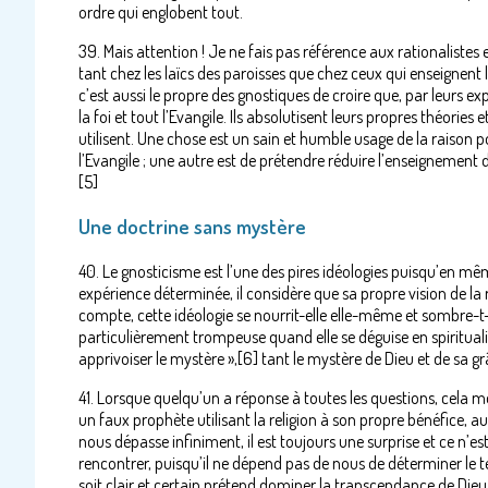
ordre qui englobent tout.
39. Mais attention ! Je ne fais pas référence aux rationalistes 
tant chez les laïcs des paroisses que chez ceux qui enseignent 
c’est aussi le propre des gnostiques de croire que, par leurs 
la foi et tout l’Evangile. Ils absolutisent leurs propres théorie
utilisent. Une chose est un sain et humble usage de la raison 
l’Evangile ; une autre est de prétendre réduire l’enseignement
[5]
Une doctrine sans mystère
40. Le gnosticisme est l’une des pires idéologies puisqu’en m
expérience déterminée, il considère que sa propre vision de la r
compte, cette idéologie se nourrit-elle elle-même et sombre-t-e
particulièrement trompeuse quand elle se déguise en spiritual
apprivoiser le mystère »,[6] tant le mystère de Dieu et de sa gr
41. Lorsque quelqu’un a réponse à toutes les questions, cela mont
un faux prophète utilisant la religion à son propre bénéfice, 
nous dépasse infiniment, il est toujours une surprise et ce n’e
rencontrer, puisqu’il ne dépend pas de nous de déterminer le te
soit clair et certain prétend dominer la transcendance de Dieu