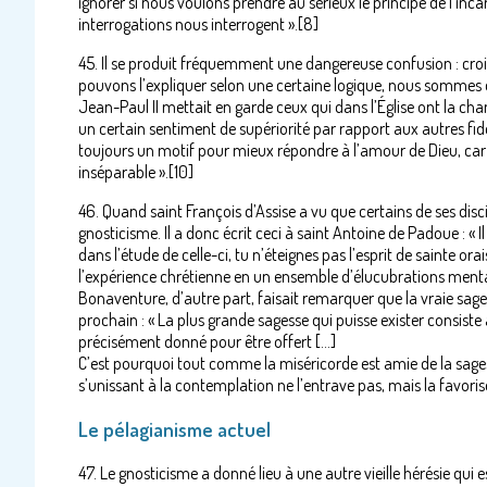
ignorer si nous voulons prendre au sérieux le principe de l’inc
interrogations nous interrogent ».[8]
45. Il se produit fréquemment une dangereuse confusion : cr
pouvons l’expliquer selon une certaine logique, nous sommes dé
Jean-Paul II mettait en garde ceux qui dans l’Église ont la ch
un certain sentiment de supériorité par rapport aux autres fidè
toujours un motif pour mieux répondre à l’amour de Dieu, car 
inséparable ».[10]
46. Quand saint François d’Assise a vu que certains de ses discip
gnosticisme. Il a donc écrit ceci à saint Antoine de Padoue : « I
dans l’étude de celle-ci, tu n’éteignes pas l’esprit de sainte ora
l’expérience chrétienne en un ensemble d’élucubrations mentales
Bonaventure, d’autre part, faisait remarquer que la vraie sage
prochain : « La plus grande sagesse qui puisse exister consiste 
précisément donné pour être offert […]
C’est pourquoi tout comme la miséricorde est amie de la sagesse,
s’unissant à la contemplation ne l’entrave pas, mais la favorise
Le pélagianisme actuel
47. Le gnosticisme a donné lieu à une autre vieille hérésie qui