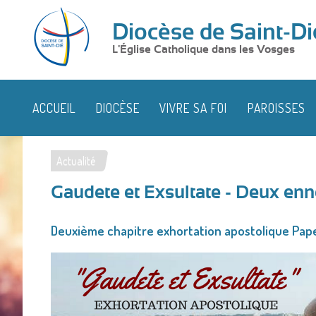
Diocèse de Saint-Di
L'Église Catholique dans les Vosges
ACCUEIL
DIOCÈSE
VIVRE SA FOI
PAROISSES
Actualité
Vous
Gaudete et Exsultate - Deux enne
êtes
ici
Deuxième chapitre exhortation apostolique Pape