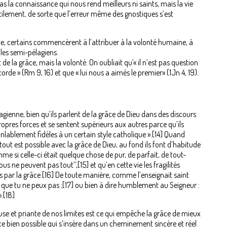
la connaissance qui nous rend meilleurs ni saints, mais la vie
ilement, de sorte que l’erreur même des gnostiques s’est
ence, certains commencèrent à l’attribuer à la volonté humaine, à
 les semi-pélagiens.
 de la grâce, mais la volonté. On oubliait qu’« il n’est pas question
rde » (Rm 9, 16) et que « lui nous a aimés le premier» (1Jn 4, 19).
ienne, bien qu’ils parlent de la grâce de Dieu dans des discours
opres forces et se sentent supérieurs aux autres parce qu’ils
lablement fidèles à un certain style catholique ».[14] Quand
tout est possible avec la grâce de Dieu, au fond ils font d’habitude
me si celle-ci était quelque chose de pur, de parfait, de tout-
us ne peuvent pas tout’’,[15] et qu’en cette vie les fragilités
par la grâce.[16] De toute manière, comme l’enseignait saint
e que tu ne peux pas ;[17] ou bien à dire humblement au Seigneur :
.[18]
use et priante de nos limites est ce qui empêche la grâce de mieux
r ce bien possible qui s’insère dans un cheminement sincère et réel