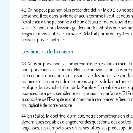
42. On ne peut pas non plus prétendre définir là où Dieu ne se 
personne, il est dans la vie de chacun comme il veut, et nous
l’existence d’une personne a été un désastre, même quand nous 
sa vie. Si nous nous laissons guider par l’Esprit plus que par
Seigneur dans toute vie humaine. Cela fait partie du mystère qu
peuvent pas le contrôler.
Les limites de la raison
43. Nous ne parvenons à comprendre que très pauvrement la vé
nous parvenons à l’exprimer. Nous ne pouvons donc pas prét
exercer une supervision stricte sur la vie des autres. Je voudra
manières d’interpréter de nombreux aspects de la doctrine et de
expliquer le très riche trésor de la Parole ». En réalité « à ce
nuances, cela peut sembler une dispersion imparfaite ».[7] Pré
si concrète de l’Evangile et ont cherché à remplacer le Dieu tri
multiplicité de notre histoire.
44. En réalité, la doctrine, ou mieux, notre compréhension et ex
dynamiques capables d’engendrer des questions, des doutes, des
angoisses, ses combats, ses rêves, ses luttes, ses préoccupa