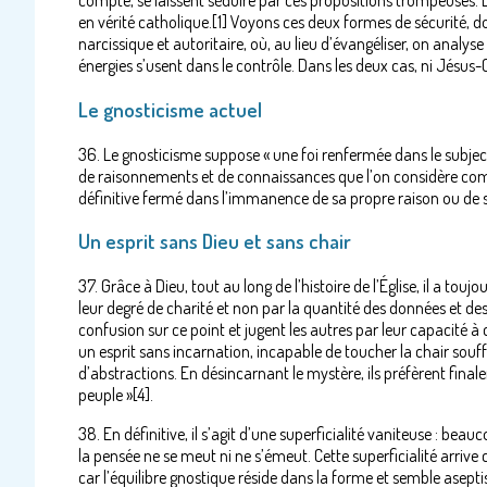
compte, se laissent séduire par ces propositions trompeuses
en vérité catholique.[1] Voyons ces deux formes de sécurité, doc
narcissique et autoritaire, où, au lieu d’évangéliser, on analyse et
énergies s’usent dans le contrôle. Dans les deux cas, ni Jésus-C
Le gnosticisme actuel
36. Le gnosticisme suppose « une foi renfermée dans le subje
de raisonnements et de connaissances que l’on considère comm
définitive fermé dans l’immanence de sa propre raison ou de s
Un esprit sans Dieu et sans chair
37. Grâce à Dieu, tout au long de l’histoire de l’Église, il a tou
leur degré de charité et non par la quantité des données et de
confusion sur ce point et jugent les autres par leur capacité 
un esprit sans incarnation, incapable de toucher la chair souf
d’abstractions. En désincarnant le mystère, ils préfèrent finale
peuple »[4].
38. En définitive, il s’agit d’une superficialité vaniteuse : be
la pensée ne se meut ni ne s’émeut. Cette superficialité arriv
car l’équilibre gnostique réside dans la forme et semble asepti