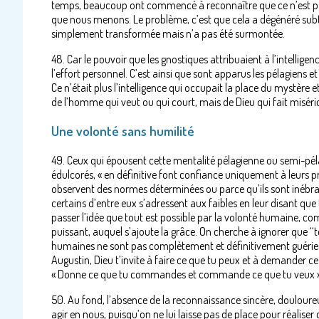
temps, beaucoup ont commencé à reconnaître que ce n’est pas 
que nous menons. Le problème, c’est que cela a dégénéré subt
simplement transformée mais n’a pas été surmontée.
48. Car le pouvoir que les gnostiques attribuaient à l’intellig
l’effort personnel. C’est ainsi que sont apparus les pélagiens et
Ce n’était plus l’intelligence qui occupait la place du mystère et
de l’homme qui veut ou qui court, mais de Dieu qui fait misérico
Une volonté sans humilité
49. Ceux qui épousent cette mentalité pélagienne ou semi-pélag
édulcorés, « en définitive font confiance uniquement à leurs pr
observent des normes déterminées ou parce qu’ils sont inébran
certains d’entre eux s’adressent aux faibles en leur disant que 
passer l’idée que tout est possible par la volonté humaine, com
puissant, auquel s’ajoute la grâce. On cherche à ignorer que ‘‘to
humaines ne sont pas complètement et définitivement guéries 
Augustin, Dieu t’invite à faire ce que tu peux et à demander c
« Donne ce que tu commandes et commande ce que tu veux »
50. Au fond, l’absence de la reconnaissance sincère, douloure
agir en nous, puisqu’on ne lui laisse pas de place pour réalise