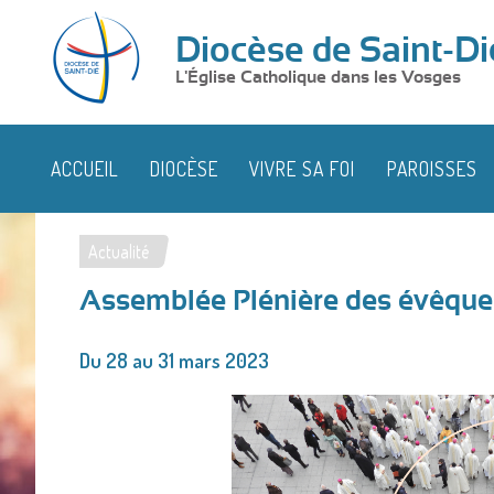
Diocèse de Saint-Di
L'Église Catholique dans les Vosges
ACCUEIL
DIOCÈSE
VIVRE SA FOI
PAROISSES
Actualité
Vous
Assemblée Plénière des évêque
êtes
ici
Du 28 au 31 mars 2023