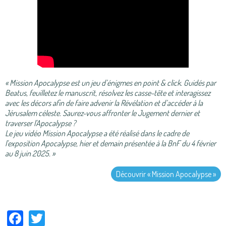
« Mission Apocalypse est un jeu d’énigmes en point & click. Guidés par
Beatus, feuilletez le manuscrit, résolvez les casse-tête et interagissez
avec les décors afin de faire advenir la Révélation et d’accéder à la
Jérusalem céleste.
Saurez-vous affronter le Jugement dernier et
traverser l'Apocalypse ?
Le jeu vidéo Mission Apocalypse a été réalisé dans le cadre de
l'exposition Apocalypse, hier et demain présentée à la BnF du 4 février
au 8 juin 2025.
»
Découvrir « Mission Apocalypse »
Facebook
Twitter