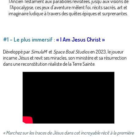
l'Ancien Testament aux paraboles revisitées, jusqu'aux visions de
l'Apocalypse, ces jeux d'aventure mêlent foi, récits sacrés, art et
imaginaire ludique à travers des quêtes épiques et surprenantes.
#1 – Le plus immersif :
« I Am Jesus Christ »
Développé par
SimulaM
et
Space Boat Studios
en 2023, le joueur
incarne Jésus et revit ses miracles, son ministère et sa résurrection
dans une reconstitution réaliste de la Terre Sainte.
« Marchez sur les traces de Jésus dans cet incroyable récit à la première