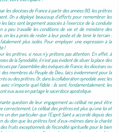
ar les diocèses de France à partir des années 90, les prêtres
ment. On a déployé beaucoup d’efforts pour remembrer les
 les laïcs sont largement associés à l’exercice de la conduite
n a peu travaillé les conditions de vie et de ministère des
on les a priés de rester à leur poste et de tenir le terrain :
fatalement plus isolés. Pour employer une expression à la
té !
ur les prêtres, si nous n’y prêtons pas attention. En effet, à
oies de la Synodalité, il n’est pas évident de situer la place des
écues par l’assemblée des évêques de France, les diocèses ou
er des membres du Peuple de Dieu, laïcs évidemment pour la
rés ou des prêtres. Or, dans la collaboration synodale avec les
avec n’importe quel fidèle : ils sont, fondamentalement, les
s ont eux aussi en partage le sacerdoce apostolique.
inante question de leur engagement au célibat ne peut être
 correctement. Le célibat des prêtres est plus qu’une loi et
e un don particulier que l’Esprit Saint a accordé depuis des
en du don que les prêtres font d’eux-mêmes dans la charité
 des fruits exceptionnels de fécondité spirituelle pour le bien