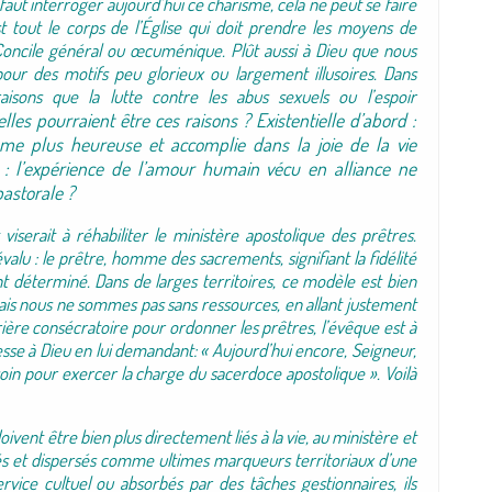
l faut interroger aujourd’hui ce charisme, cela ne peut se faire
t tout le corps de l’Église qui doit prendre les moyens de
 Concile général ou œcuménique. Plût aussi à Dieu que nous
ur des motifs peu glorieux ou largement illusoires. Dans
 raisons que la lutte contre les abus sexuels ou l’espoir
es pourraient être ces raisons ? Existentielle d’abord :
mme plus heureuse et accomplie dans la joie de la vie
e : l’expérience de l’amour humain vécu en alliance ne
pastorale ?
viserait à réhabiliter le ministère apostolique des prêtres.
évalu : le prêtre, homme des sacrements, signifiant la fidélité
t déterminé. Dans de larges territoires, ce modèle est bien
. Mais nous ne sommes pas sans ressources, en allant justement
rière consécratoire pour ordonner les prêtres, l’évêque est à
resse à Dieu en lui demandant: « Aujourd’hui encore, Seigneur,
n pour exercer la charge du sacerdoce apostolique ». Voilà
oivent être bien plus directement liés à la vie, au ministère et
ilisés et dispersés comme ultimes marqueurs territoriaux d’une
service cultuel ou absorbés par des tâches gestionnaires, ils