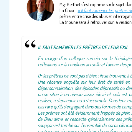
Mgr Berthet s'est exprimé sur le sujet dan
La Croix :
« Il faut ramener les prêtres de
prêtre, entre crise des abus et interrogati
La tribune sera à retrouver sur la version 
IL FAUT RAMENER LES PRÊTRES DE LEUR EXIL
En marge d’un colloque romain sur la théologie 
réflexions sur la condition actuelle et l’avenir des pr
Or les prêtres ne vont pas si bien : ils se trouvent, à 
Une récente enquête sur leur état de santé en
dépersonnalisation, des épisodes dépressifs ou de
on se situe à un niveau assez élevé et cela est 
réaliser, à s’épanouir ou à s’accomplir. Dans leur m
pas rare qu’ils s’engagent dans des formes de compe
Les prêtres ont été évidemment frappés de plein f
de Dieu aime et respecte généralement ses prêtre
soupçon est tombé sur l’ensemble du corps clérical 
prêtre peut-il encore être digne de confiance, resp