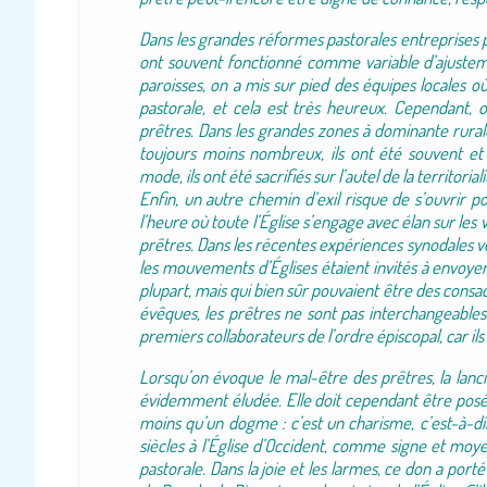
Dans les grandes réformes pastorales entreprises p
ont souvent fonctionné comme variable d’ajuste
paroisses, on a mis sur pied des équipes locales où
pastorale, et cela est très heureux. Cependant, o
prêtres. Dans les grandes zones à dominante rurale, 
toujours moins nombreux, ils ont été souvent et 
mode, ils ont été sacrifiés sur l’autel de la territoriali
Enfin, un autre chemin d’exil risque de s’ouvrir po
l’heure où toute l’Église s’engage avec élan sur les v
prêtres. Dans les récentes expériences synodales v
les mouvements d’Églises étaient invités à envoy
plupart, mais qui bien sûr pouvaient être des consac
évêques, les prêtres ne sont pas interchangeables 
premiers collaborateurs de l’ordre épiscopal, car il
Lorsqu’on évoque le mal-être des prêtres, la lanc
évidemment éludée. Elle doit cependant être posée
moins qu’un dogme : c’est un charisme, c’est-à-dir
siècles à l’Église d’Occident, comme signe et moy
pastorale. Dans la joie et les larmes, ce don a porté