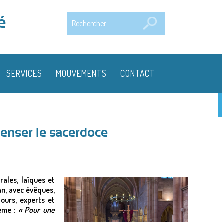
Rechercher
é
SERVICES
MOUVEMENTS
CONTACT
nser le sacerdoce
rales, laïques et
an, avec évêques,
jours, experts et
hème :
« Pour une