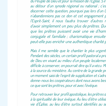
du Peuple de Dieu et pour la mission de l’Église. S’i
au détour d’un synode régional ou national ; c’es
discerner cette question, pourquoi pas lors d’un
n’abandonnions pas ce don et cet engagement po
l’Esprit-Saint, il nous faudra trouver d’autres
simplement un peu plus de prêtres. Quell
d’avoir
que les prêtres puissent avoir une vie d’ho
conjugale et familiale ; charismatique ensuit
peut-elle pas enrichir une authentique charité 
Mais il me semble que le chantier le plus urgent 
Pendant des siècles, un certain profil pastoral a pr
de Dieu en vivant au milieu d’un peuple localemen
difficile à conserver, on pourrait dire qu’il a vécu
à la source du ministère. Au centre de la grande p
un moment saisi de l’esprit de supplication et s’ad
donne-nous les coopérateurs dont nous avons besoi
ce que sont les prêtres, pour et avec l’évêque.
Pour retrouver leur profil apostolique, les prêtres d
à la spiritualité de leur évêque. Au lieu d’être ut
vie d’Église, au lieu d’être surtout identifiés au 