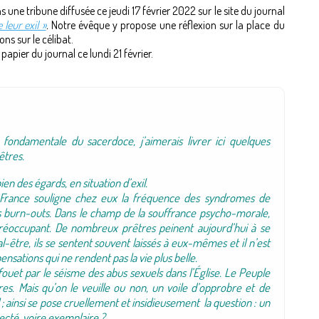
s une tribune diffusée ce jeudi 17 février 2022 sur le site du journal
 leur exil »
.
Notre évêque y propose une réflexion sur la place du
ons sur le célibat.
papier du journal ce lundi 21 février.
fondamentale du sacerdoce, j’aimerais livrer ici quelques
êtres.
bien des égards, en situation d’exil.
 France souligne chez eux la fréquence des syndromes de
s burn-outs. Dans le champ de la souffrance psycho-morale,
préoccupant. De nombreux prêtres peinent aujourd’hui à se
al-être, ils se sentent souvent laissés à eux-mêmes et il n’est
nsations qui ne rendent pas la vie plus belle.
ouet par le séisme des abus sexuels dans l’Église. Le Peuple
s. Mais qu’on le veuille ou non, un voile d’opprobre et de
; ainsi se pose cruellement et insidieusement la question : un
ecté, voire exemplaire ?