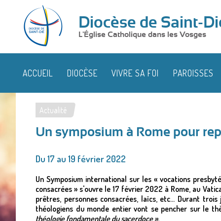
Diocèse de Saint-Di
L'Église Catholique dans les Vosges
ACCUEIL
DIOCÈSE
VIVRE SA FOI
PAROISSES
Actualité
Vous
Un symposium à Rome pour repe
êtes
ici
Du 17 au 19 février 2022
Un Symposium
international sur les « vocations presbyté
consacrées »
s'ouvre le 17 février 2022 à Rome, au Vatic
prêtres, personnes consacrées, laïcs, etc... Durant trois 
théologiens du monde entier vont se pencher sur le t
théologie fondamentale du sacerdoce ».