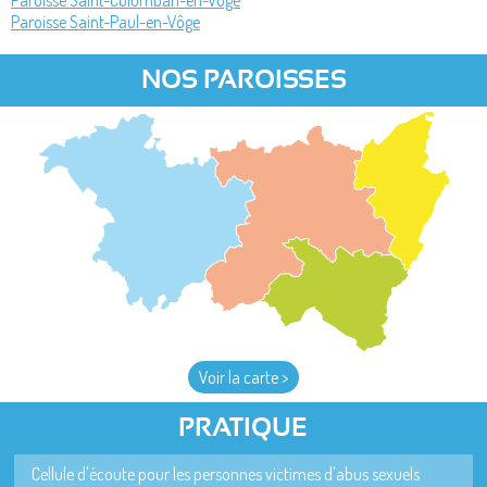
Paroisse Saint-Colomban-en-Vôge
Paroisse Saint-Paul-en-Vôge
NOS PAROISSES
Voir la carte >
PRATIQUE
Cellule d'écoute pour les personnes victimes d'abus sexuels