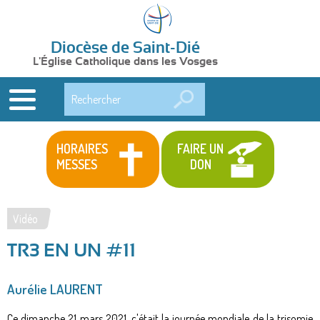
Diocèse de Saint-Dié
L'Église Catholique dans les Vosges
Rechercher
HORAIRES
FAIRE UN
MESSES
DON
Vidéo
Vous
TR3 EN UN #11
êtes
ici
Aurélie LAURENT
Ce dimanche 21 mars 2021, c'était la journée mondiale de la trisomie