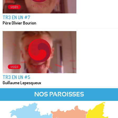
VIDÉO
TR3 EN UN #7
Père Olivier Bourion
VIDÉO
TR3 EN UN #5
Guillaume Lepesqueux
NOS PAROISSES