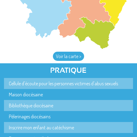
Voir la carte >
PRATIQUE
Cellule d'écoute pour les personnes victimes d'abus sexuels
Maison diocésaine
Bibliothèque diocésaine
Pèlerinages diocésains
Inscrire mon enfant au catéchisme