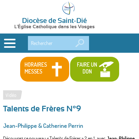
Diocèse de Saint-Dié
L'Église Catholique dans les Vosges
Rechercher
HORAIRES
FAIRE UN
MESSES
DON
Vidéo
Vous
Talents de Frères N°9
êtes
ici
Jean-Philippe & Catherine Perrin
Découvrez ce nouveau « Talents de Frères » 2 en 1, avec
Jean-Philippe