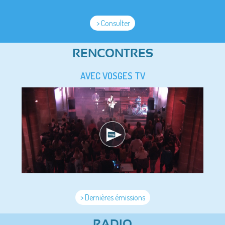
> Consulter
RENCONTRES
AVEC VOSGES TV
> Dernières émissions
RADIO