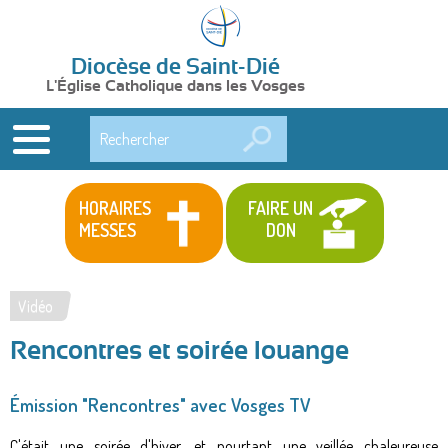
Diocèse de Saint-Dié
L'Église Catholique dans les Vosges
Rechercher
HORAIRES
FAIRE UN
MESSES
DON
Vidéo
Vous
Rencontres et soirée louange
êtes
ici
Émission "Rencontres" avec Vosges TV
C'était une soirée d'hiver, et pourtant une veillée chaleureuse