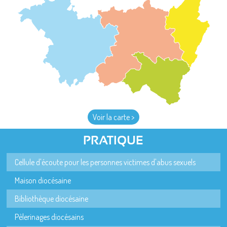
Voir la carte >
PRATIQUE
Cellule d'écoute pour les personnes victimes d'abus sexuels
Maison diocésaine
Bibliothèque diocésaine
Pèlerinages diocésains