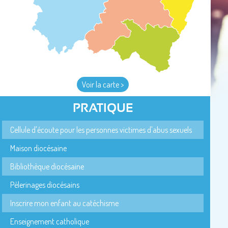
Voir la carte >
PRATIQUE
Cellule d'écoute pour les personnes victimes d'abus sexuels
Maison diocésaine
Bibliothèque diocésaine
Pèlerinages diocésains
Inscrire mon enfant au catéchisme
Enseignement catholique