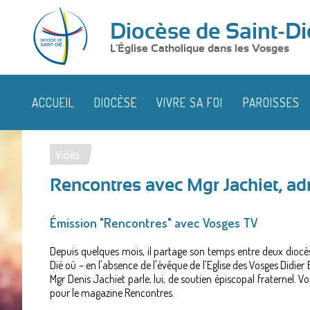
Diocèse de Saint-Di
L'Église Catholique dans les Vosges
ACCUEIL
DIOCÈSE
VIVRE SA FOI
PAROISSES
Vidéo
Vous
Rencontres avec Mgr Jachiet, ad
êtes
ici
Émission "Rencontres" avec Vosges TV
Depuis quelques mois, il partage son temps entre deux diocèses
Dié où – en l'absence de l'évêque de l'Eglise des Vosges Didie
Mgr Denis Jachiet parle, lui, de soutien épiscopal fraternel. Vos
pour le magazine Rencontres.