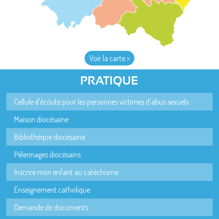
Voir la carte >
PRATIQUE
Cellule d'écoute pour les personnes victimes d'abus sexuels
Maison diocésaine
Bibliothèque diocésaine
Pèlerinages diocésains
Inscrire mon enfant au catéchisme
Enseignement catholique
Demande de documents