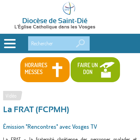
Diocèse de Saint-Dié
L'Église Catholique dans les Vosges
Rechercher
HORAIRES
FAIRE UN
MESSES
DON
Vidéo
Vous
La FRAT (FCPMH)
êtes
ici
Émission "Rencontres" avec Vosges TV
La FRAT – la fraternité chrétienne des personnes malades et