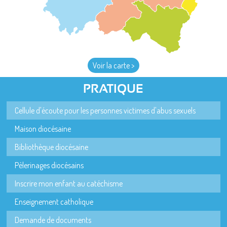
Voir la carte >
PRATIQUE
Cellule d'écoute pour les personnes victimes d'abus sexuels
Maison diocésaine
Bibliothèque diocésaine
Pèlerinages diocésains
Inscrire mon enfant au catéchisme
Enseignement catholique
Demande de documents