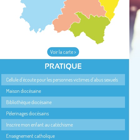
Voir la carte >
PRATIQUE
Cellule d'écoute pour les personnes victimes d'abus sexuels
Maison diocésaine
Bibliothèque diocésaine
Pèlerinages diocésains
Inscrire mon enfant au catéchisme
Enseignement catholique