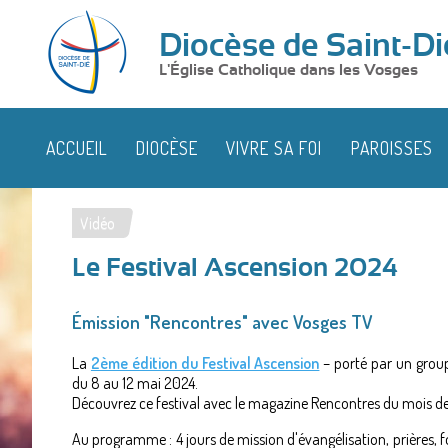
Diocèse de Saint-Di
L'Église Catholique dans les Vosges
ACCUEIL
DIOCÈSE
VIVRE SA FOI
PAROISSES
Vidéo
Vous
Le Festival Ascension 2024
êtes
ici
Émission "Rencontres" avec Vosges TV
La
2ème édition du Festival Ascension
– porté par un groupe
du 8 au 12 mai 2024.
Découvrez ce festival avec le magazine Rencontres du mois de
Au programme : 4 jours de mission d'évangélisation, prières, 