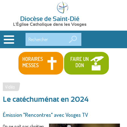
Diocèse de Saint-Dié
L'Église Catholique dans les Vosges
Rechercher
HORAIRES
FAIRE UN
MESSES
DON
Vidéo
Vous
Le catéchuménat en 2024
êtes
ici
Émission "Rencontres" avec Vosges TV
On ne naît pas chrétien,