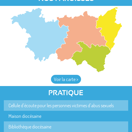
Voir la carte >
PRATIQUE
Cellule d'écoute pour les personnes victimes d'abus sexuels
Maison diocésaine
Bibliothèque diocésaine