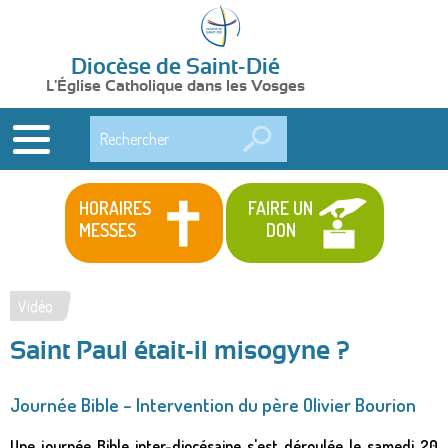
Diocèse de Saint-Dié
L'Église Catholique dans les Vosges
Rechercher
HORAIRES
FAIRE UN
MESSES
DON
Vidéo
Vous
Saint Paul était-il misogyne ?
êtes
ici
Journée Bible – Intervention du père Olivier Bourion
Une journée Bible inter-diocésaine s'est déroulée le samedi 20