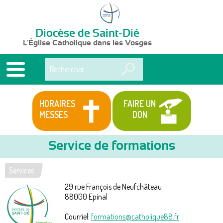
Diocèse de Saint-Dié
L'Église Catholique dans les Vosges
Rechercher
HORAIRES
FAIRE UN
MESSES
DON
Service de formations
Services
Vous
29 rue François de Neufchâteau
êtes
88000
Epinal
ici
Courriel:
formations@catholique88.fr