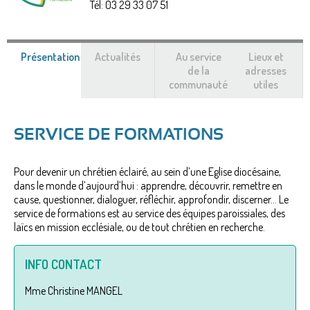
Tél:
03 29 33 07 51
Présentation
(onglet
Actualités
Au service
Lieux et
actif)
de la
adresses
communauté
utiles
SERVICE DE FORMATIONS
Pour devenir un chrétien éclairé, au sein d’une Eglise diocésaine,
dans le monde d’aujourd’hui : apprendre, découvrir, remettre en
cause, questionner, dialoguer, réfléchir, approfondir, discerner… Le
service de formations est au service des équipes paroissiales, des
laïcs en mission ecclésiale, ou de tout chrétien en recherche.
INFO CONTACT
Mme Christine MANGEL