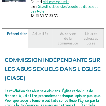
Courriel:
victimes@ciase.fr
Lien:
Site officiel
,
Cellule d'écoute du diocèse de
Saint-Dié
Tél:
01 80 52 33 55
Présentation
(onglet
Actualités
Au service
Lieux et
actif)
de la
adresses
communauté
utiles
COMMISSION INDÉPENDANTE SUR
LES ABUS SEXUELS DANS L'EGLISE
(CIASE)
La révélation des abus sexuels dans l’Église catholique de
France a, à juste titre, profondément choqué l’opinion publique.
Pour que toute la lumière soit faite sur ce fléau, l’Église, par la
voix de la Conférence des évêques de France (CEF) et de la