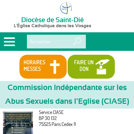
Diocèse de Saint-Dié
L'Église Catholique dans les Vosges
Rechercher
HORAIRES
FAIRE UN
MESSES
DON
Commission Indépendante sur les
Abus Sexuels dans l'Eglise (CIASE)
Services
Vous
Service CIASE
êtes
BP 30 132
75525
Paris Cedex 11
ici