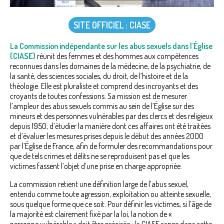
SITE OFFICIEL : CIASE
La Commission indépendante sur les abus sexuels dans l’Église
(CIASE)
réunit des femmes et des hommes aux compétences
reconnues dans les domaines de la médecine, de la psychiatrie, de
la santé, des sciences sociales, du droit, de l’histoire et de la
théologie. Elle est pluraliste et comprend des incroyants et des
croyants de toutes confessions. Sa mission est de mesurer
l’ampleur des abus sexuels commis au sein de l’Église sur des
mineurs et des personnes vulnérables par des clercs et des religieux
depuis 1950, d’étudier la manière dont ces affaires ont été traitées
et d’évaluer les mesures prises depuis le début des années 2000
par l’Église de France, afin de formuler des recommandations pour
que de tels crimes et délits ne se reproduisent pas et que les
victimes fassent l’objet d’une prise en charge appropriée.
La commission retient une définition large de l’abus sexuel,
entendu comme toute agression, exploitation ou atteinte sexuelle,
sous quelque forme que ce soit. Pour définir les victimes, si l’âge de
la majorité est clairement fixé par la loi, la notion de «
personne vulnérable » doit être précisée : la CIASE range dans cette