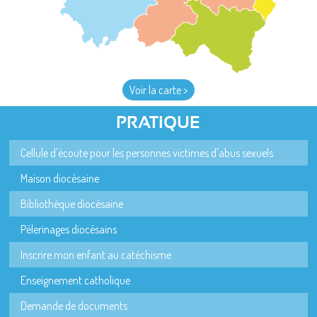
Voir la carte >
PRATIQUE
Cellule d'écoute pour les personnes victimes d'abus sexuels
Maison diocésaine
Bibliothèque diocésaine
Pèlerinages diocésains
Inscrire mon enfant au catéchisme
Enseignement catholique
Demande de documents