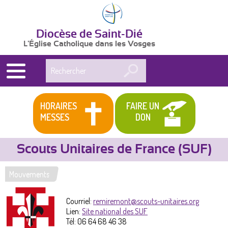
Diocèse de Saint-Dié
L'Église Catholique dans les Vosges
Rechercher
HORAIRES
FAIRE UN
MESSES
DON
Scouts Unitaires de France (SUF)
Mouvements
Vous
êtes
Courriel:
remiremont@scouts-unitaires.org
Lien:
Site national des SUF
ici
Tél:
06 64 68 46 38