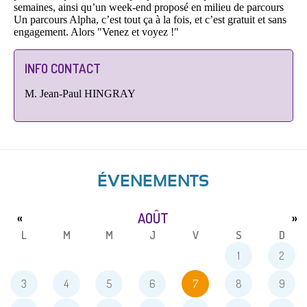
semaines, ainsi qu’un week-end proposé en milieu de parcours
Un parcours Alpha, c’est tout ça à la fois, et c’est gratuit et sans
engagement. Alors "Venez et voyez !"
INFO CONTACT
M. Jean-Paul HINGRAY
ÉVENEMENTS
AOÛT
«
»
L
M
M
J
V
S
D
1
2
3
4
5
6
7
8
9