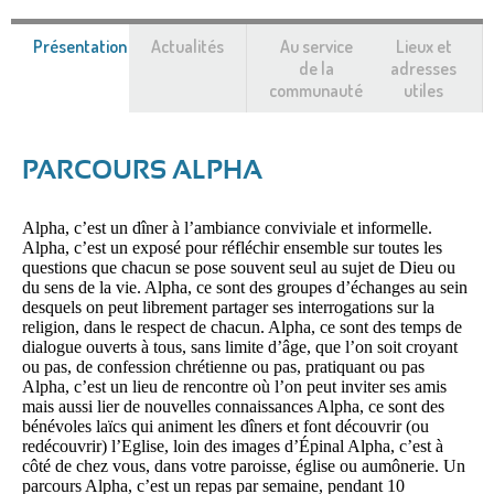
Présentation
(onglet
Actualités
Au service
Lieux et
actif)
de la
adresses
communauté
utiles
PARCOURS ALPHA
Alpha, c’est un dîner à l’ambiance conviviale et informelle.
Alpha, c’est un exposé pour réfléchir ensemble sur toutes les
questions que chacun se pose souvent seul au sujet de Dieu ou
du sens de la vie. Alpha, ce sont des groupes d’échanges au sein
desquels on peut librement partager ses interrogations sur la
religion, dans le respect de chacun. Alpha, ce sont des temps de
dialogue ouverts à tous, sans limite d’âge, que l’on soit croyant
ou pas, de confession chrétienne ou pas, pratiquant ou pas
Alpha, c’est un lieu de rencontre où l’on peut inviter ses amis
mais aussi lier de nouvelles connaissances Alpha, ce sont des
bénévoles laïcs qui animent les dîners et font découvrir (ou
redécouvrir) l’Eglise, loin des images d’Épinal Alpha, c’est à
côté de chez vous, dans votre paroisse, église ou aumônerie. Un
parcours Alpha, c’est un repas par semaine, pendant 10