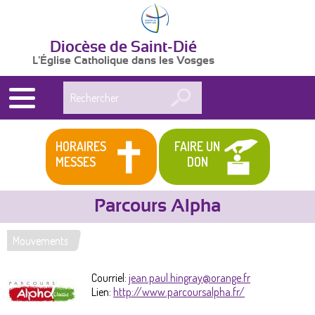
Diocèse de Saint-Dié
L'Église Catholique dans les Vosges
Rechercher
HORAIRES
FAIRE UN
MESSES
DON
Parcours Alpha
Mouvements
Vous
êtes
Courriel:
jean.paul.hingray@orange.fr
Lien:
http://www.parcoursalpha.fr/
ici