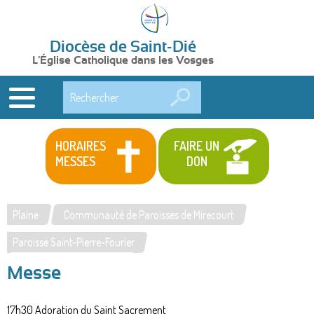
Diocèse de Saint-Dié
L'Église Catholique dans les Vosges
Rechercher
HORAIRES
FAIRE UN
MESSES
DON
Plaine
Communauté de Paroisses de Mirecourt
Vous
Paroisse Saint-Pierre-Fourier
êtes
Messe
ici
17h30 Adoration du Saint Sacrement