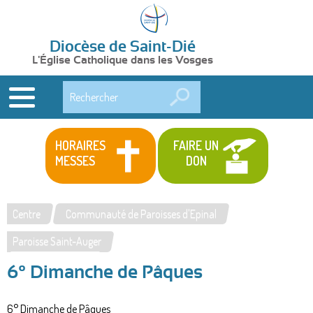
Diocèse de Saint-Dié
L'Église Catholique dans les Vosges
Rechercher
HORAIRES
FAIRE UN
MESSES
DON
Centre
Communauté de Paroisses d'Epinal
Vous
Paroisse Saint-Auger
êtes
6° Dimanche de Pâques
ici
6° Dimanche de Pâques