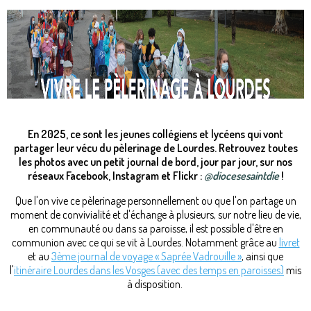
En 2025, ce sont les jeunes collégiens et lycéens qui vont
partager leur vécu du pèlerinage de Lourdes. Retrouvez toutes
les photos avec un petit journal de bord, jour par jour, sur nos
réseaux Facebook, Instagram et Flickr :
@diocesesaintdie
!
Que l'on vive ce pèlerinage personnellement ou que l'on partage un
moment de convivialité et d'échange à plusieurs, sur notre lieu de vie,
en communauté ou dans sa paroisse, il est possible d'être en
communion avec ce qui se vit à Lourdes. Notamment grâce au
livret
et au
3ème journal de voyage « Saprée Vadrouille »
, ainsi que
l'
itinéraire Lourdes dans les Vosges (avec des temps en paroisses)
mis
à disposition.