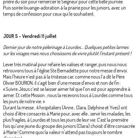
prière du soir pour remercier le Seigneur pour cette belle journée.
Puis soirée louange-adoration à la prairie pour les juniors, avec un
temps de confession pour ceux qui le souhaitent.
JOUR 5 – Vendredi 11 juillet
Dernier jour de notre pèlerinage à Lourdes... Quelques petites larmes
sur les visages mais nous choisissons de vivre plutôt l’instant présent !
Lever très matinal pour refaire les valises et ranger, puis nous nous
retrouvons tous à l’église Ste Bernadette pour notre messe d’envoi.
Mais l’heure n’est pas à la tristesse car, comme nous l’a dit le Père
Olivier BOURION, il s’agit bien d’une messe d’envoi et non de fin :
« Suivre Jésus c’est se laisser aimer tel que l’on est pour apprendre à
aimer. Et cette Mission , nous la recevons tous à Lourdes comme tous
les jours de notre vie. »
Durant la messe , 4 hospitaliers (Anne , Clara, Delphine et Yves) ont
choisi d’être consacrés à Marie pour, avec elle , servir les malades, les
plus fragiles, à Lourdes et tous les jours de leur vie. C'est la première
fois qu'une jeune du groupe des juniors (Clara) choisit d'être consacrée
à Marie ! Comme quoi la valeur n'attend pas toujours le nombre