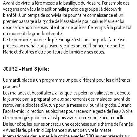
Avant de vivre la 1ère messe à la basilique du Rosaire, l’ensemble des
vosgiens ont vécu la traditionnelle photo de groupe (à découvrir
bientôt !), un temps de convivialité pour faire connaissance et un
premier passage à la grotte de Massabielle pour saluer Marie et lui
déposer de nombreuses intentions de prières. Ce temps à la grotte fut
un moment de grande intensité !
Cette première journée de pèlerinage s’est conclue par la fameuse
procession mariale où plusieurs jeunes ont eu l’honneur de porter
Marie et d’autres d’être porteurs de lumière à ses côtés.
JOUR 2 – Mardi 8 juillet
Ce mardi, place à un programme un peu différent pour les différents
groupes !
Les malades et hospitaliers, ainsi que les pèlerins ‘valides’, ont débuté
la journée par la préparation aux sacrements des malades, avant de
retrouver le diocèse d’Autun pour la messe du jour à la grotte. Durant
l’après-midi, direction les piscines pour recevoir le geste de l’eau (voire
être immergés pour certains) puis vivre la cérémonie pénitentielle.
De leur côté, les jeunes ont reçu une catéchèse sur le thème de l’année
« Avec Marie, pèlerin d’Espérance » avant de vivre la messe
internationale des jeunes à la grotte avec les 700 jeunes présents sur