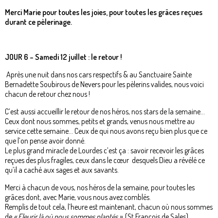
Merci Marie pour toutes les joies, pour toutes les grâces reçues
durant ce pèlerinage.
JOUR 6 – Samedi 12 juillet : le retour !
Après une nuit dans nos cars respectifs & au Sanctuaire Sainte
Bernadette Soubirous de Nevers pour les pèlerins valides, nous voici
chacun de retour chez nous !
C’est aussi accueillir le retour de nos héros, nos stars de la semaine…
Ceux dont nous sommes, petits et grands, venus nous mettre au
service cette semaine… Ceux de qui nous avons reçu bien plus que ce
que l’on pense avoir donné.
Le plus grand miracle de Lourdes c’est ça : savoir recevoir les grâces
reçues des plus fragiles, ceux dans le cœur desquels Dieu a révélé ce
qu’il a caché aux sages et aux savants.
Merci à chacun de vous, nos héros de la semaine, pour toutes les
grâces dont, avec Marie, vous nous avez comblés.
Remplis de tout cela, l’heure est maintenant, chacun où nous sommes
de
« Fleurir là où nous sommes plantés »
(St François de Sales)