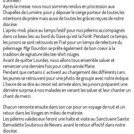
d'années !
Après la messe, nous nous sommes rendus en procession aux
Chapelles de Lumière, pour y déposer le cierge porteur de toutes les
intentions de prière mais aussi de toutes les grâces reçues de notre
diocèse.
L’après-midi, place au temps festif pour nos pèlerins accompagnés
dans ce beau lieu au bord du Gave qu’est la Forêt. Pendant ce temps,
les juniors se sont retrouvés en Frat pour un temps de relecture du
pèlerinage. Mgr Gourdon se prête également de bon coeur à la
tradition de signature des tee-shirt rouges.
Avant de quitter Lourdes, nous allons tous ensemble saluer et
remercier une dernière fois pour cette année Marie.
Pendant que certains s’ activent au chargement des différents cars,
les jeunes se retrouvent pour une photo de groupe avec notre évêque.
L’heure de se dire au revoir est arrivée alors, les juniors préparent une
dernière surprise à nos malades en venant les saluer et leur chanter un
chant de merci .
Chacun remonte ensuite dans son car pour un voyage de nuit et un
retour dans les Vosges en milieu de matinée.
Les pèlerins valides eux feront une halte et visite au Sanctuaire Sainte
Bernadette Soubirous de Nevers, avant le retour effectif dans notre
diocèse.