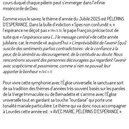
cours duquel chaque pèlerin peut s’immerger dans l’infinie
miséricorde de Dieu.
Comme vous le savez, le thème d’année du Jubilé 2025 est PÈLERINS
D’ESPERANCE. Dans la bulle d’indiction « Spes non confundit », «
l’espérance ne déçoit pas »
, le pape François précise tout de
(Rm 5, 5)
suite que
« l’espérance sera (...) le message central »
de cette année
jubilaire, car, le monde vit aujourd’hui
« L’imprévisibilité de l’avenir [qui]
suscite des sentiments parfois contradictoires : de la confiance à la
peur, de la sérénité au découragement, de la certitude au doute. Nous
rencontrons souvent des personnes découragées qui regardent l’avenir
avec scepticisme et pessimisme, comme si rien ne pouvait leur
apporter le bonheur »
.
(SnC n. 1)
Pour vivre cette symphonie avec l’Église universelle, le sanctuaire sort
de sa tradition des thèmes d’années très souvent basés sur les paroles
de la Vierge Immaculée ou de Bernadette et s’arrime avec l’Église
universelle tout en gardant sa touche “lourdaise” qui porte une
tonalité mariale particulière. Le thème qui va donc nous accompagner
à Lourdes cette année est : « AVEC MARIE, PÉLERINS D’ESPÈRANCE ».