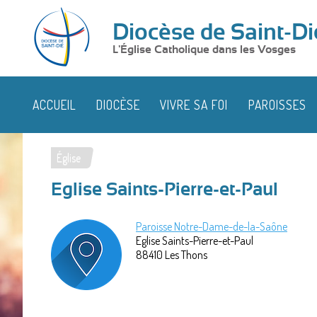
Diocèse de Saint-Di
L'Église Catholique dans les Vosges
ACCUEIL
DIOCÈSE
VIVRE SA FOI
PAROISSES
Église
Vous
Eglise Saints-Pierre-et-Paul
êtes
ici
Paroisse Notre-Dame-de-la-Saône
Eglise Saints-Pierre-et-Paul
88410
Les Thons