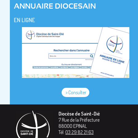
ANNUAIRE DIOCESAIN
EN LIGNE
> Consulter
Diocèse de Saint-Dié
7 Rue de la Préfecture
88000
EPINAL
Tél:
03 29 82 21 63