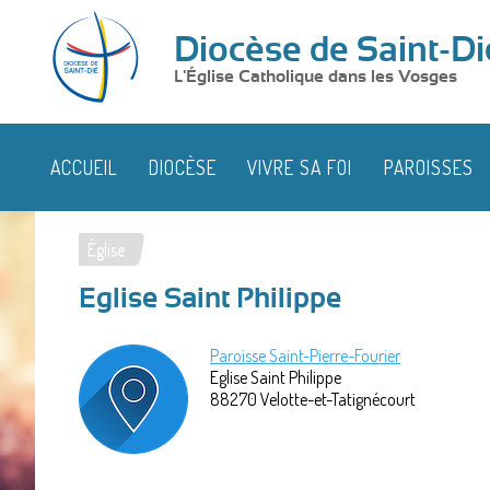
Diocèse de Saint-Di
L'Église Catholique dans les Vosges
ACCUEIL
DIOCÈSE
VIVRE SA FOI
PAROISSES
Église
Vous
Eglise Saint Philippe
êtes
ici
Paroisse Saint-Pierre-Fourier
Eglise Saint Philippe
88270
Velotte-et-Tatignécourt