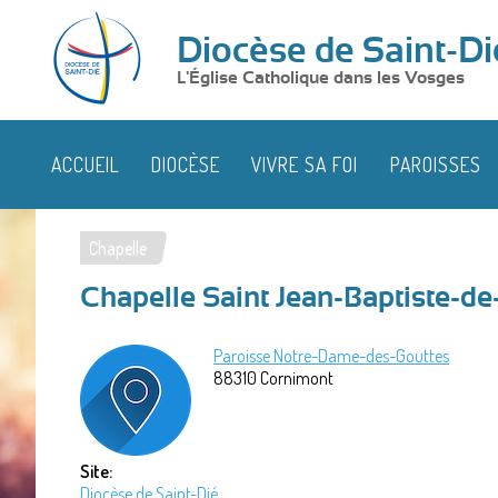
Diocèse de Saint-Di
L'Église Catholique dans les Vosges
ACCUEIL
DIOCÈSE
VIVRE SA FOI
PAROISSES
Chapelle
Vous
Chapelle Saint Jean-Baptiste-de-
êtes
ici
Paroisse Notre-Dame-des-Gouttes
88310
Cornimont
Site:
Diocèse de Saint-Dié