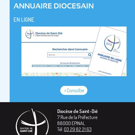
ANNUAIRE DIOCESAIN
EN LIGNE
> Consulter
Diocèse de Saint-Dié
7 Rue de la Préfecture
88000
EPINAL
Tél:
03 29 82 21 63