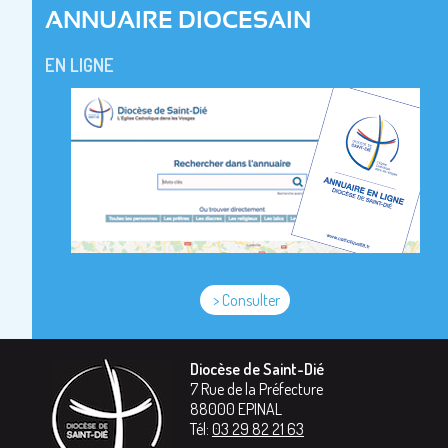
ANNUAIRE DIOCESAIN
EN LIGNE
> Consulter
Diocèse de Saint-Dié
7 Rue de la Préfecture
88000
EPINAL
Tél:
03 29 82 21 63