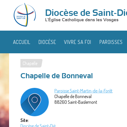
Diocèse de Saint-Di
L'Église Catholique dans les Vosges
ACCUEIL
DIOCÈSE
VIVRE SA FOI
PAROISSES
Chapelle
Vous
Chapelle de Bonneval
êtes
ici
Paroisse Saint-Martin-de-la-Forêt
Chapelle de Bonneval
88260
Saint-Baslemont
Site:
Diocèse de Saint-Dié