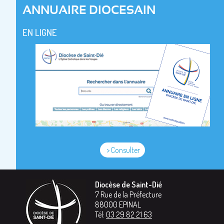
ANNUAIRE DIOCESAIN
EN LIGNE
> Consulter
Diocèse de Saint-Dié
7 Rue de la Préfecture
88000
EPINAL
Tél:
03 29 82 21 63