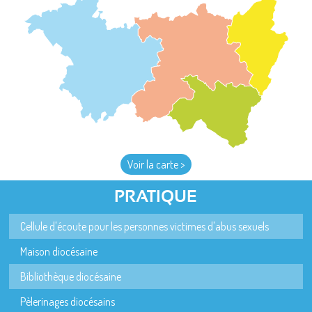
Voir la carte >
PRATIQUE
Cellule d'écoute pour les personnes victimes d'abus sexuels
Maison diocésaine
Bibliothèque diocésaine
Pèlerinages diocésains