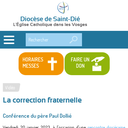
Diocèse de Saint-Dié
L'Église Catholique dans les Vosges
Rechercher
HORAIRES
FAIRE UN
MESSES
DON
Vidéo
Vous
La correction fraternelle
êtes
ici
Conférence du père Paul Dollié
Vendredi 20 janvier 2023, à l'occasion d'une
rencontre diocésaine