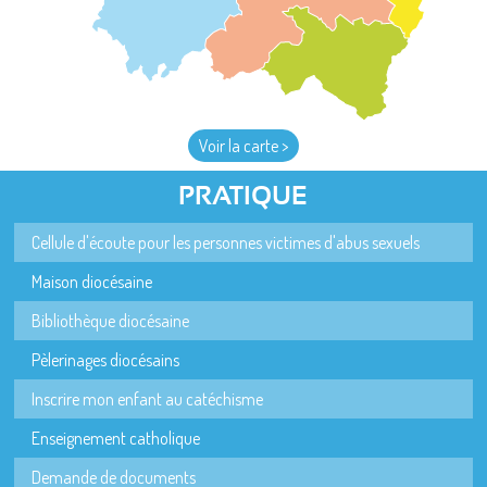
Voir la carte >
PRATIQUE
Cellule d'écoute pour les personnes victimes d'abus sexuels
Maison diocésaine
Bibliothèque diocésaine
Pèlerinages diocésains
Inscrire mon enfant au catéchisme
Enseignement catholique
Demande de documents