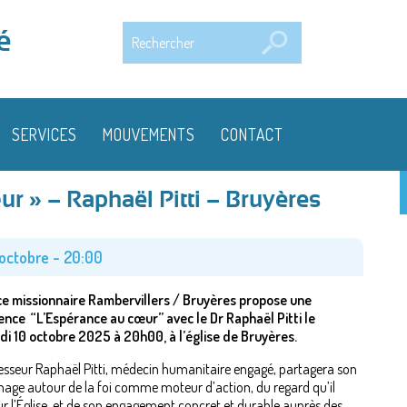
Rechercher
é
SERVICES
MOUVEMENTS
CONTACT
r » – Raphaël Pitti – Bruyères
 octobre - 20:00
ce missionnaire Rambervillers / Bruyères propose une
nce “L’Espérance au cœur” avec le Dr Raphaël Pitti le
i 10 octobre 2025 à 20h00, à l’église de Bruyères.
esseur Raphaël Pitti, médecin humanitaire engagé, partagera son
age autour de la foi comme moteur d’action, du regard qu’il
ur l’Église, et de son engagement concret et durable auprès des