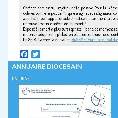
Chrétien convaincu, il rejette une foi passive. Pour lui, « êt
colères contre l'injustice, l'inspire à agir avec indignation 
appel spirituel : apporter aide et justice, notamment là où rè
retrouve l'essence même de l'humanité.
Exposé à la mort à plusieurs reprises, il parle de moments de
mourir, il adopte une philosophie basée sur trois mots : co
En 2018, il a créé l'association
HuSoMe
(Humanité - Solidar
Facebook
Twitter
ANNUAIRE DIOCESAIN
EN LIGNE