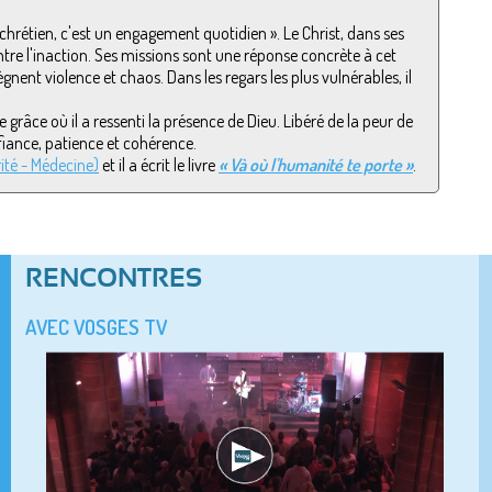
re chrétien, c'est un engagement quotidien ». Le Christ, dans ses
contre l'inaction. Ses missions sont une réponse concrète à cet
gnent violence et chaos. Dans les regars les plus vulnérables, il
 grâce où il a ressenti la présence de Dieu. Libéré de la peur de
nfiance, patience et cohérence.
ité - Médecine)
et il a écrit le livre
« Và où l'humanité te porte »
.
RENCONTRES
AVEC VOSGES TV