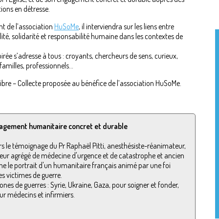
ions en détresse.
nt de l’association
HuSoMe
, il interviendra sur les liens entre
alité, solidarité et responsabilité humaine dans les contextes de
oirée s’adresse à tous : croyants, chercheurs de sens, curieux,
 familles, professionnels…
libre – Collecte proposée au bénéfice de l’association HuSoMe.
agement humanitaire concret et durable
rs le témoignage du Pr Raphaël Pitti, anesthésiste-réanimateur,
eur agrégé de médecine d'urgence et de catastrophe et ancien
 le portrait d'un humanitaire français animé par une foi
s victimes de guerre.
es de guerres : Syrie, Ukraine, Gaza, pour soigner et fonder,
ur médecins et infirmiers.