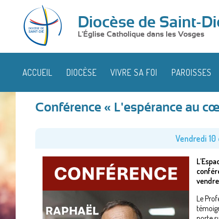
Diocèse de Saint-Di
L'Église Catholique dans les Vosges
ACCUEIL
DIOCÈSE
VIVRE SA FOI
PAROISSES
Conférence « L'espérance au cœu
Vendredi 10
L’Espa
confére
vendred
Le Prof
témoign
porte s