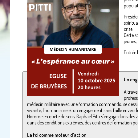
populat
Préside
spiritu
crise.
Cette s
jeunes,
Entrée 
Un eng
À trave
profess
médecin militaire avec une formation commando, se dessine
vivante, l'humanisme et un engagement sans faille envers le
Homme en quête de sens, Raphaël Pitti s'engage dans des zon
dans des conditions extrêmes, des centres de formation po
La foi comme moteur d'action