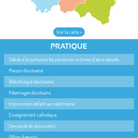
Voir la carte >
PRATIQUE
Cellule d'écoute pour les personnes victimes d'abus sexuels
Maison diocésaine
Bibliothèque diocésaine
Pèlerinages diocésains
Inscrire mon enfant au catéchisme
Enseignement catholique
Demande de documents
Offres d'emploi