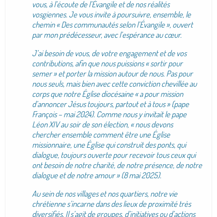
vous, à l’écoute de l’Évangile et de nos réalités
vosgiennes. Je vous invite à poursuivre, ensemble, le
chemin « Des communautés selon l’Évangile », ouvert
par mon prédécesseur, avec l’espérance au cœur.
J’ai besoin de vous, de votre engagement et de vos
contributions, afin que nous puissions « sortir pour
semer » et porter la mission autour de nous. Pas pour
nous seuls, mais bien avec cette conviction chevillée au
corps que notre Église diocésaine « a pour mission
d’annoncer Jésus toujours, partout et à tous » (pape
François – mai 2024). Comme nous y invitait le pape
Léon XIV au soir de son élection, « nous devons
chercher ensemble comment être une Église
missionnaire, une Église qui construit des ponts, qui
dialogue, toujours ouverte pour recevoir tous ceux qui
ont besoin de notre charité, de notre présence, de notre
dialogue et de notre amour » (8 mai 2025).
Au sein de nos villages et nos quartiers, notre vie
chrétienne s’incarne dans des lieux de proximité très
diversifiés. Il s’agit de groupes, d’initiatives ou d’actions