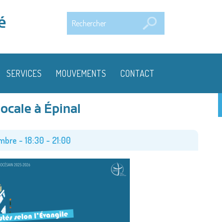
Rechercher
é
SERVICES
MOUVEMENTS
CONTACT
ocale à Épinal
embre -
18:30
-
21:00