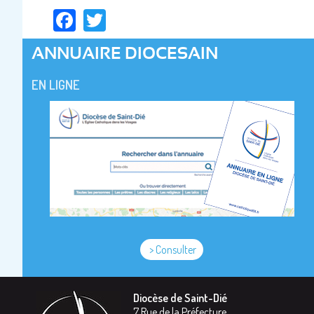
Facebook
Twitter
ANNUAIRE DIOCESAIN
EN LIGNE
> Consulter
Diocèse de Saint-Dié
7 Rue de la Préfecture